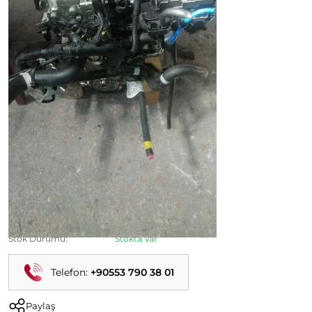
500L 1.4.8 - 1.4.16 Valf Cikma Motor
Ürün Kodu:
Kategori:
Fiat 500 Çıkma Parça
Durumu:
İkinci El
Stok Durumu:
Stokta Var
Telefon:
+90553 790 38 01
Paylaş