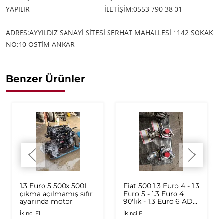
YAPILIR
İLETİŞİM:0553 790 38 01
ADRES:AYYILDIZ SANAYİ SİTESİ SERHAT MAHALLESİ 1142 SOKAK
NO:10 OSTİM ANKAR
Benzer Ürünler
1.3 Euro 5 500x 500L
Fiat 500 1.3 Euro 4 - 1.3
çıkma açılmamış sıfır
Euro 5 - 1.3 Euro 4
ayarında motor
90'lık - 1.3 Euro 6 AD
Plus 1.6 Multijet - 1.9
İkinci El
İkinci El
JTD Orijinal Turbo