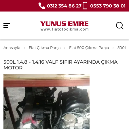
0312 354 86 27
0553 790 38 01
Anasayfa
Fiat Çıkma Parça
Fiat 500 Çıkma Parça
500L 
500L 1.4.8 - 1.4.16 VALF SIFIR AYARINDA ÇIKMA
MOTOR