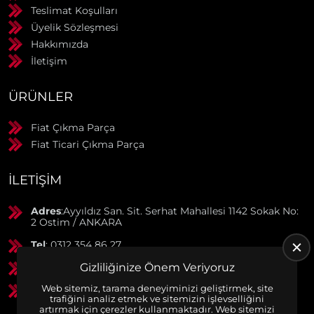
Teslimat Koşulları
Üyelik Sözleşmesi
Hakkımızda
İletişim
ÜRÜNLER
Fiat Çıkma Parça
Fiat Ticari Çıkma Parça
İLETIŞIM
Adres
:Ayyıldız San. Sit. Serhat Mahallesi 1142 Sokak No:
2 Ostim / ANKARA
Tel
: 0312 354 86 27
GSM
: 0506 369 50 55
Gizliliğinize Önem Veriyoruz
Web sitemiz, tarama deneyiminizi geliştirmek, site
GSM
: 0553 790 38 01
trafiğini analiz etmek ve sitemizin işlevselliğini
artırmak için çerezler kullanmaktadır. Web sitemizi