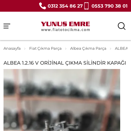
0312 354 86 27
0553 790 38 01
Anasayfa
Fiat Çıkma Parça
Albea Çıkma Parça
ALBEA 1
ALBEA 1.2.16 V ORİJİNAL ÇIKMA SİLİNDİR KAPAĞI