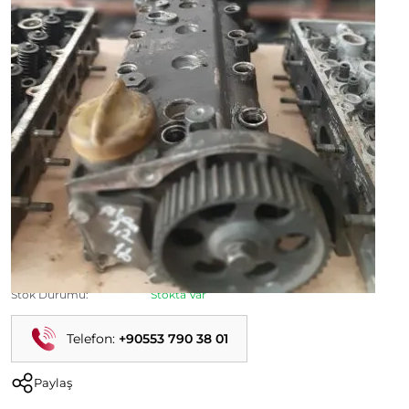
Albea 1.2.16 v Orijinal Çıkma Silindir Kapağı
Ürün Kodu:
Kategori:
Albea Çıkma Parça
Durumu:
İkinci El
Stok Durumu:
Stokta Var
Telefon:
+90553 790 38 01
Paylaş