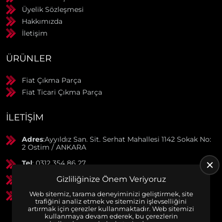
Üyelik Sözleşmesi
Hakkımızda
İletişim
ÜRÜNLER
Fiat Çıkma Parça
Fiat Ticari Çıkma Parça
İLETIŞIM
Adres
:Ayyıldız San. Sit. Serhat Mahallesi 1142 Sokak No:
2 Ostim / ANKARA
Tel
: 0312 354 86 27
GSM
: 0506 369 50 55
Gizliliğinize Önem Veriyoruz
Web sitemiz, tarama deneyiminizi geliştirmek, site
GSM
: 0553 790 38 01
trafiğini analiz etmek ve sitemizin işlevselliğini
artırmak için çerezler kullanmaktadır. Web sitemizi
kullanmaya devam ederek, bu çerezlerin