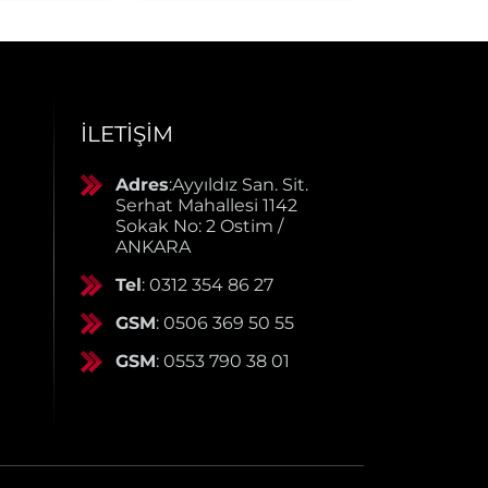
İLETIŞIM
Adres
:Ayyıldız San. Sit.
Serhat Mahallesi 1142
Sokak No: 2 Ostim /
ANKARA
Tel
: 0312 354 86 27
GSM
: 0506 369 50 55
GSM
: 0553 790 38 01