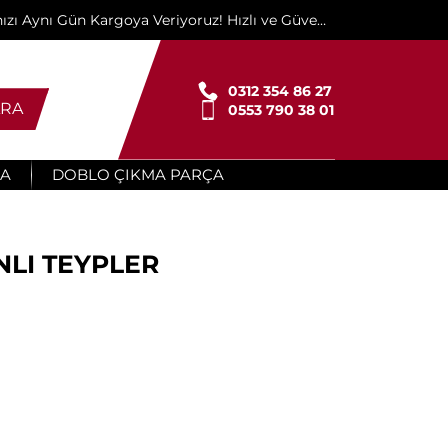
ınızı Aynı Gün Kargoya Veriyoruz! Hızlı ve Güvenli
Teslimat İçin Buradayız!"
0312 354 86 27
RA
0553 790 38 01
ÇA
DOBLO ÇIKMA PARÇA
NLI TEYPLER