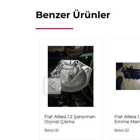
Benzer Ürünler
o 4 - 1.3
Fiat Albea 1.2 Şanzıman
Fiat Albea 1
 Euro 4 90'lık
Orjinal Çıkma
Emme Mani
 AD Plus 1.6
İkinci El
İkinci El
.9 JTD
rbo