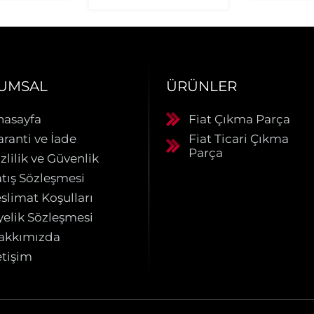
UMSAL
ÜRÜNLER
nasayfa
Fiat Çıkma Parça
aranti ve İade
Fiat Ticari Çıkma
Parça
zlilik ve Güvenlik
atış Sözleşmesi
slimat Koşulları
yelik Sözleşmesi
akkımızda
etişim