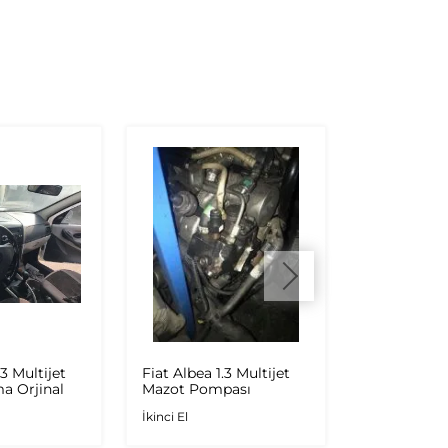
.3 Multijet
Fiat Albea 1.3 Multijet
Fiat Albea 1
a Orjinal
Mazot Pompası
Rail Borusu
Çıkma Euro
İkinci El
İkinci El