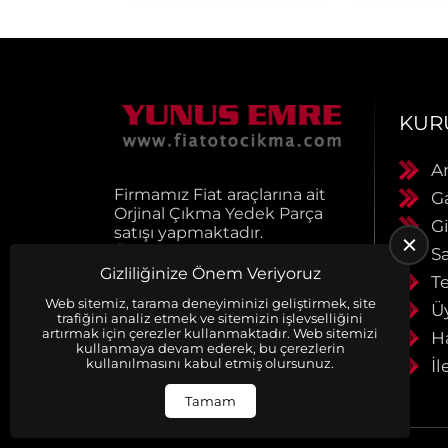
KUR
A
Firmamız Fiat araçlarına ait
G
Orjinal Çıkma Yedek Parça
Gi
satışı yapmaktadır.
Ürünlerimiz muhayyerdir.
S
Ürünlerimiz faturalı ve
Gizliliğinize Önem Veriyoruz
Te
evraklıdır. Siparişleriniz
Web sitemiz, tarama deneyiminizi geliştirmek, site
anlaşmalı kargo firmaları ile
Ü
trafiğini analiz etmek ve sitemizin işlevselliğini
aynı gün kargoya verilir.
artırmak için çerezler kullanmaktadır. Web sitemizi
H
Detaylı bilgi için bizimel
kullanmaya devam ederek, bu çerezlerin
kullanılmasını kabul etmiş olursunuz.
İl
iletişime geçiniz
Tamam