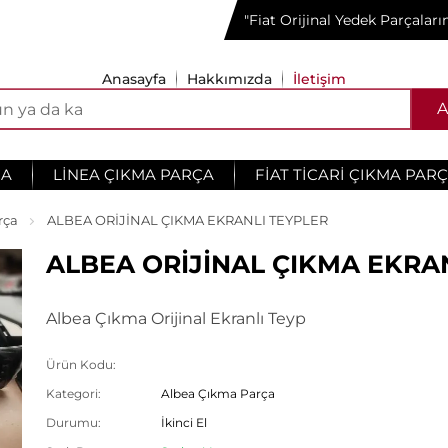
"Fiat Orijinal Yedek Parçalar
Anasayfa
Hakkımızda
İletişim
A
ÇA
LINEA ÇIKMA PARÇA
FIAT TICARI ÇIKMA PAR
rça
ALBEA ORİJİNAL ÇIKMA EKRANLI TEYPLER
ALBEA ORİJİNAL ÇIKMA EKRA
Albea Çıkma Orijinal Ekranlı Teyp
Ürün Kodu:
Kategori:
Albea Çıkma Parça
Durumu:
İkinci El