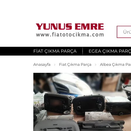
FIAT ÇIKMA PARÇA
EGEA ÇIKMA PAR
Anasayfa
Fiat Çıkma Parça
Albea Çıkma Pa