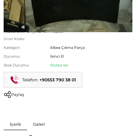
Albea Sıfır Orijinal Ön Kaput
Ürün Kodu:
Kategori:
Albea Çıkma Parça
Durumu:
İkinci El
Stok Durumu:
Stokta Var
Telefon:
+90553 790 38 01
Paylaş
İçerik
Galeri