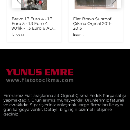
Bravo 1.3 Euro 4 - 1.3
Fiat Bravo Sunroof
Euro 5 - 1.3 Euro 4
Çıkma Orjinal 2011-
90'lık - 1.3 Euro 6 AD
2013
Plus 1.6 Multijet - 1.9
İkinci El
İkinci El
JTD Orijinal Turbo
Firmamız Fiat araçlarına ait Orjinal Çıkma Yedek Parça satışı
yapmaktadır. Ürünlerimiz muhayyerdir. Ürünlerimiz faturalı
ve evraklıdır. Siparişleriniz anlaşmalı kargo firmaları ile aynı
gün kargoya verilir. Detaylı bilgi için bizimel iletişime
geçiniz