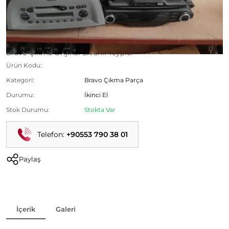
Bravo Çıkma Orijinal Ekranlı Teypler
Ürün Kodu:
Kategori:
Bravo Çıkma Parça
Durumu:
İkinci El
Stok Durumu:
Stokta Var
Telefon:
+90553 790 38 01
Paylaş
İçerik
Galeri