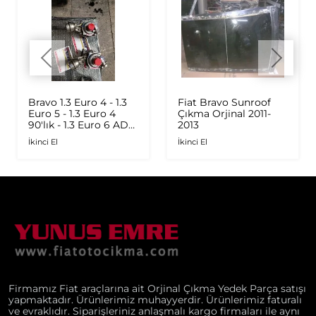
Bravo 1.3 Euro 4 - 1.3
Fiat Bravo Sunroof
Euro 5 - 1.3 Euro 4
Çıkma Orjinal 2011-
90'lık - 1.3 Euro 6 AD
2013
Plus 1.6 Multijet - 1.9
İkinci El
İkinci El
JTD Orijinal Turbo
Firmamız Fiat araçlarına ait Orjinal Çıkma Yedek Parça satışı
yapmaktadır. Ürünlerimiz muhayyerdir. Ürünlerimiz faturalı
ve evraklıdır. Siparişleriniz anlaşmalı kargo firmaları ile aynı