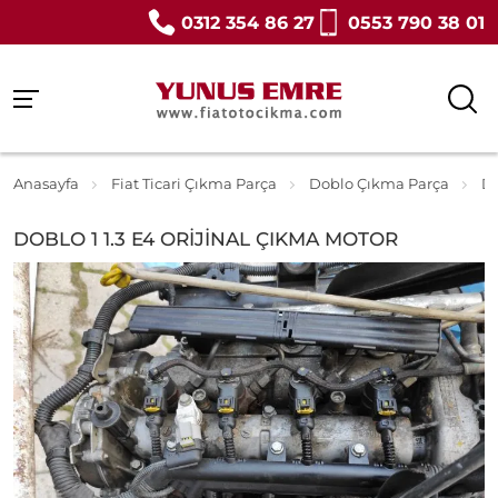
0312 354 86 27
0553 790 38 01
Anasayfa
Fiat Ticari Çıkma Parça
Doblo Çıkma Parça
D
DOBLO 1 1.3 E4 ORİJİNAL ÇIKMA MOTOR