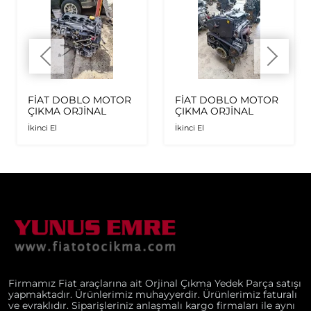
FİAT DOBLO MOTOR
FİAT DOBLO MOTOR
ÇIKMA ORJİNAL
ÇIKMA ORJİNAL
İkinci El
İkinci El
Firmamız Fiat araçlarına ait Orjinal Çıkma Yedek Parça satışı
yapmaktadır. Ürünlerimiz muhayyerdir. Ürünlerimiz faturalı
ve evraklıdır. Siparişleriniz anlaşmalı kargo firmaları ile aynı