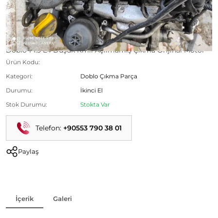
Doblo 1 1.3 E4 Düşük Kmli Açılmamış Çıkma Orijinal Motor
Ürün Kodu:
Kategori:
Doblo Çıkma Parça
Durumu:
İkinci El
Stok Durumu:
Stokta Var
Telefon:
+90553 790 38 01
Paylaş
İçerik
Galeri