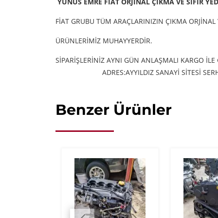
YUNUS EMRE FİAT ORJİNAL ÇIKMA VE SIFIR YE
FİAT GRUBU TÜM ARAÇLARINIZIN ÇIKMA ORJİNAL 
ÜRÜNLERİMİZ MUHAYYERDİR.
SİPARİŞLERİNİZ AYNI GÜN ANLAŞMALI KARGO İLE
ADRES:AYYILDIZ SANAYİ SİTESİ S
Benzer Ürünler