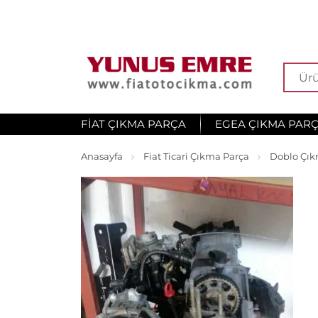
FIAT ÇIKMA PARÇA
EGEA ÇIKMA PAR
Anasayfa
Fiat Ticari Çıkma Parça
Doblo Çık