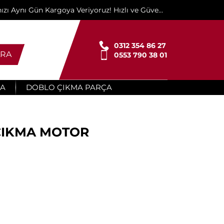
ınızı Aynı Gün Kargoya Veriyoruz! Hızlı ve Güvenli
Teslimat İçin Buradayız!"
0312 354 86 27
RA
0553 790 38 01
ÇA
DOBLO ÇIKMA PARÇA
 ÇIKMA MOTOR