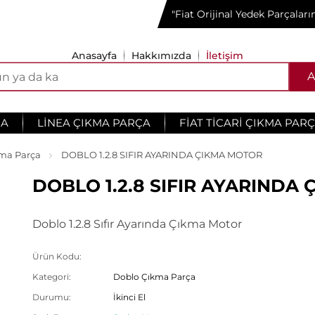
"Fiat Orijinal Yedek Parçalar
Anasayfa
Hakkımızda
İletişim
A
ÇA
LINEA ÇIKMA PARÇA
FIAT TICARI ÇIKMA PAR
ma Parça
DOBLO 1.2.8 SIFIR AYARINDA ÇIKMA MOTOR
DOBLO 1.2.8 SIFIR AYARINDA
Doblo 1.2.8 Sıfır Ayarında Çıkma Motor
Ürün Kodu:
Kategori:
Doblo Çıkma Parça
Durumu:
İkinci El