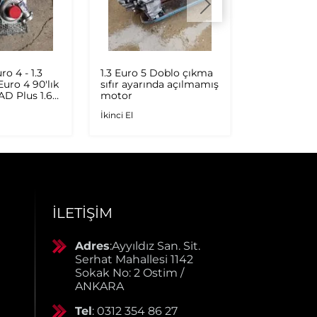
ro 4 - 1.3
1.3 Euro 5 Doblo çıkma
DOBLO 3 S
 Euro 4 90'lık
sıfır ayarında açılmamış
ORİJİNAL S
 AD Plus 1.6
motor
İkinci El
.9 JTD
İkinci El
rbo
İLETIŞIM
Adres
:Ayyıldız San. Sit.
Serhat Mahallesi 1142
Sokak No: 2 Ostim /
ANKARA
Tel
: 0312 354 86 27