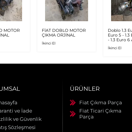
LO MOTOR
FİAT DOBLO MOTOR
Doblo 1.3 Eu
İNAL
ÇIKMA ORJİNAL
Euro 5 - 1.3
- 1.3 Euro 6
İkinci El
Multijet - 1
İkinci El
Orijinal Tu
UMSAL
ÜRÜNLER
nasayfa
Fiat Çıkma Parça
aranti ve İade
Fiat Ticari Çıkma
Parça
zlilik ve Güvenlik
atış Sözleşmesi