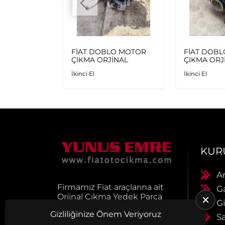
IFIR
FİAT DOBLO MOTOR
FİAT DOB
ÖN TAMPON
ÇIKMA ORJİNAL
ÇIKMA ORJ
İkinci El
İkinci El
KUR
A
Firmamız Fiat araçlarına ait
G
Orjinal Çıkma Yedek Parça
Gi
satışı yapmaktadır.
Gizliliğinize Önem Veriyoruz
Ürünlerimiz muhayyerdir.
S