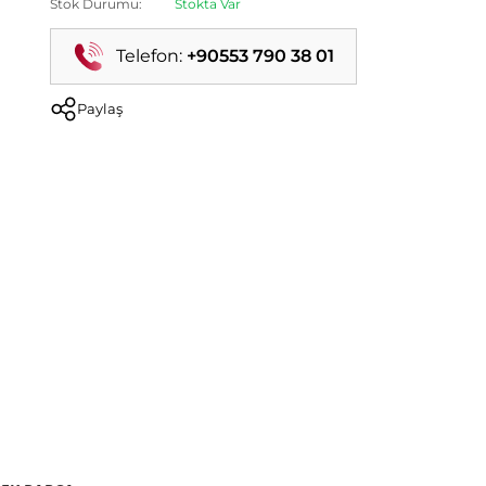
Stok Durumu:
Stokta Var
Telefon:
+90553 790 38 01
Paylaş