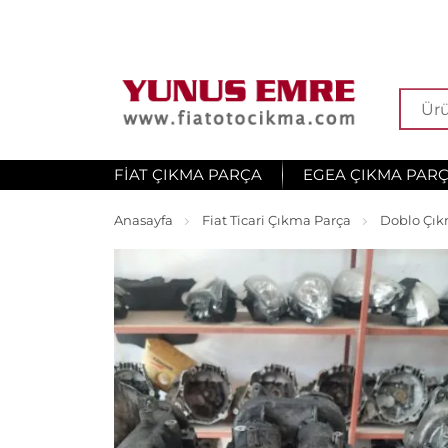
FIAT ÇIKMA PARÇA
EGEA ÇIKMA PAR
Anasayfa
Fiat Ticari Çıkma Parça
Doblo Çık