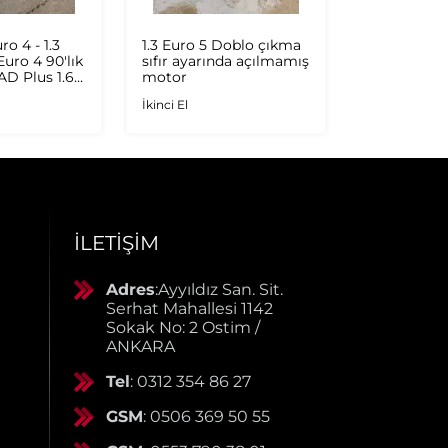
ro 4 - 1.3
1.3 Euro 5 Doblo çıkma
DOBLO 3 S
 Euro 4 90'lık
sıfır ayarında açılmamış
ORİJİNAL S
 AD Plus 1.6
motor
İkinci El
.9 JTD
İkinci El
rbo
İLETIŞIM
Adres
:Ayyıldız San. Sit.
Serhat Mahallesi 1142
Sokak No: 2 Ostim /
ANKARA
Tel
: 0312 354 86 27
GSM
: 0506 369 50 55