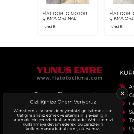
IFIR
FİAT DOBLO MOTOR
FİAT DOB
ÖN TAMPON
ÇIKMA ORJİNAL
ÇIKMA ORJ
İkinci El
İkinci El
KUR
A
Firmamız Fiat araçlarına ait
G
Orjinal Çıkma Yedek Parça
Gizliliğinize Önem Veriyoruz
Gi
satışı yapmaktadır.
Web sitemiz, tarama deneyiminizi geliştirmek, site
Ürünlerimiz muhayyerdir.
S
trafiğini analiz etmek ve sitemizin işlevselliğini
Ürünlerimiz faturalı ve
artırmak için çerezler kullanmaktadır. Web sitemizi
Te
evraklıdır. Siparişleriniz
kullanmaya devam ederek, bu çerezlerin
anlaşmalı kargo firmaları ile
Ü
kullanılmasını kabul etmiş olursunuz.
aynı gün kargoya verilir.