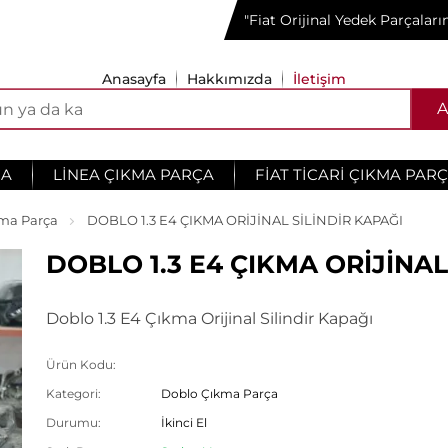
"Fiat Orijinal Yedek Parçalar
Anasayfa
Hakkımızda
İletişim
A
ÇA
LINEA ÇIKMA PARÇA
FIAT TICARI ÇIKMA PAR
ma Parça
DOBLO 1.3 E4 ÇIKMA ORİJİNAL SİLİNDİR KAPAĞI
DOBLO 1.3 E4 ÇIKMA ORİJİNAL
Doblo 1.3 E4 Çıkma Orijinal Silindir Kapağı
Ürün Kodu:
Kategori:
Doblo Çıkma Parça
Durumu:
İkinci El