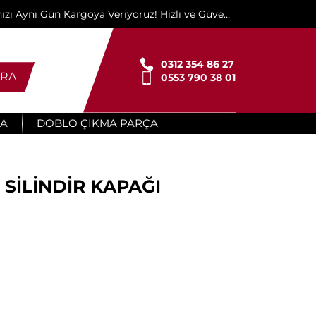
ınızı Aynı Gün Kargoya Veriyoruz! Hızlı ve Güvenli
Teslimat İçin Buradayız!"
0312 354 86 27
RA
0553 790 38 01
ÇA
DOBLO ÇIKMA PARÇA
 SİLİNDİR KAPAĞI