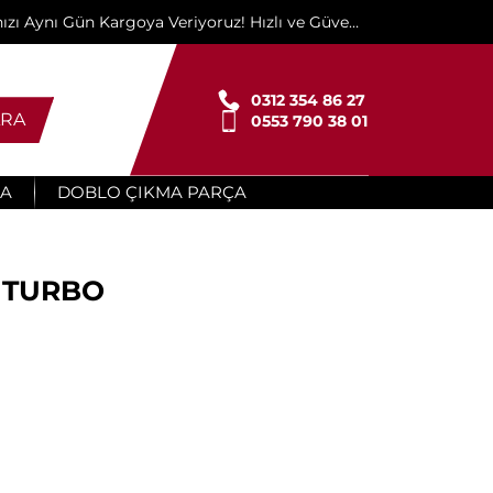
ınızı Aynı Gün Kargoya Veriyoruz! Hızlı ve Güvenli
Teslimat İçin Buradayız!"
0312 354 86 27
RA
0553 790 38 01
ÇA
DOBLO ÇIKMA PARÇA
L TURBO