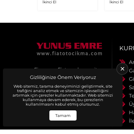
İkinci El
İkinci El
KUR
A
Firmamız Fiat araçlarına ait
G
Orjinal Çıkma Yedek Parça
Gizliliğinize Önem Veriyoruz
Gi
satışı yapmaktadır.
Ürünlerimiz muhayyerdir.
Web sitemiz, tarama deneyiminizi geliştirmek, site
S
trafiğini analiz etmek ve sitemizin işlevselliğini
Ürünlerimiz faturalı ve
Te
artırmak için çerezler kullanmaktadır. Web sitemizi
evraklıdır. Siparişleriniz
kullanmaya devam ederek, bu çerezlerin
anlaşmalı kargo firmaları ile
Ü
kullanılmasını kabul etmiş olursunuz.
aynı gün kargoya verilir.
H
Detaylı bilgi için bizimel
Tamam
İl
iletişime geçiniz