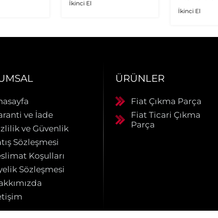
İkinci El
Multijet - 1
İkinci El
Orijinal Tu
UMSAL
ÜRÜNLER
nasayfa
Fiat Çıkma Parça
aranti ve İade
Fiat Ticari Çıkma
Parça
zlilik ve Güvenlik
atış Sözleşmesi
slimat Koşulları
yelik Sözleşmesi
akkımızda
etişim