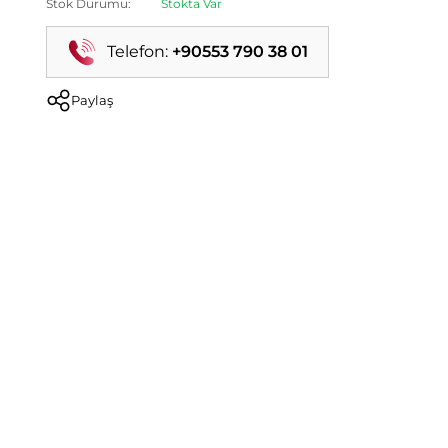
Stok Durumu:
Stokta Var
Telefon:
+90553 790 38 01
Paylaş