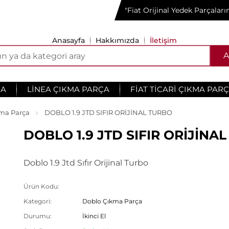
"Fiat Orijinal Yedek Parçalar
Anasayfa
Hakkımızda
İletişim
A
ÇA
LINEA ÇIKMA PARÇA
FIAT TICARI ÇIKMA PAR
ma Parça
DOBLO 1.9 JTD SIFIR ORİJİNAL TURBO
DOBLO 1.9 JTD SIFIR ORİJİNA
Doblo 1.9 Jtd Sıfır Orijinal Turbo
Ürün Kodu:
Kategori:
Doblo Çıkma Parça
Durumu:
İkinci El