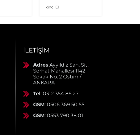
İkinci El
.9 JTD
İkinci El
rbo
İLETIŞIM
Adres
:Ayyıldız San. Sit.
Serhat Mahallesi 1142
Sokak No: 2 Ostim /
ANKARA
Tel
: 0312 354 86 27
GSM
: 0506 369 50 55
GSM
: 0553 790 38 01