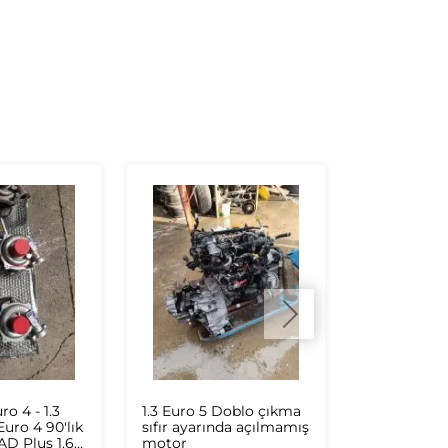
ro 4 - 1.3
1.3 Euro 5 Doblo çıkma
DOBLO 3 S
 Euro 4 90'lık
sıfır ayarında açılmamış
ORİJİNAL S
 AD Plus 1.6
motor