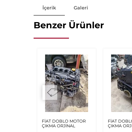
İçerik
Galeri
Benzer Ürünler
IFIR
FİAT DOBLO MOTOR
FİAT DOB
ÖN TAMPON
ÇIKMA ORJİNAL
ÇIKMA ORJ