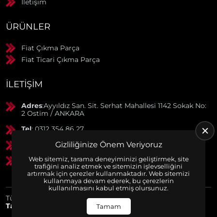
İletişim
ÜRÜNLER
Fiat Çıkma Parça
Fiat Ticari Çıkma Parça
İLETIŞIM
Adres
:Ayyıldız San. Sit. Serhat Mahallesi 1142 Sokak No:
2 Ostim / ANKARA
Tel
: 0312 354 86 27
Gizliliğinize Önem Veriyoruz
GSM
: 0506 369 50 55
Web sitemiz, tarama deneyiminizi geliştirmek, site
GSM
: 0553 790 38 01
trafiğini analiz etmek ve sitemizin işlevselliğini
artırmak için çerezler kullanmaktadır. Web sitemizi
kullanmaya devam ederek, bu çerezlerin
kullanılmasını kabul etmiş olursunuz.
Tüm Hakları Saklıdır. | Bu site Us Yazılım
Kurumsal Web
Tasarım
ve
E-Ticaret
Paketleri ile Hazırlanmıştır. © 2025
Tamam