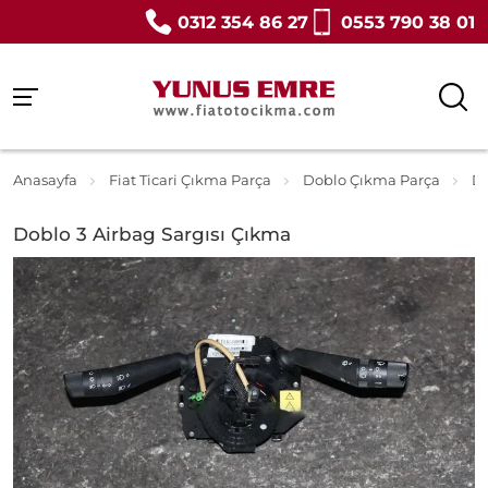
0312 354 86 27
0553 790 38 01
Anasayfa
Fiat Ticari Çıkma Parça
Doblo Çıkma Parça
Do
Doblo 3 Airbag Sargısı Çıkma