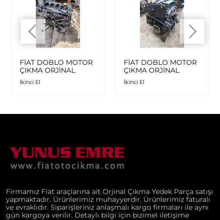
FİAT DOBLO MOTOR
FİAT DOBLO MOTOR
ÇIKMA ORJİNAL
ÇIKMA ORJİNAL
İkinci El
İkinci El
Firmamız Fiat araçlarına ait Orjinal Çıkma Yedek Parça satışı
yapmaktadır. Ürünlerimiz muhayyerdir. Ürünlerimiz faturalı
ve evraklıdır. Siparişleriniz anlaşmalı kargo firmaları ile aynı
gün kargoya verilir. Detaylı bilgi için bizimel iletişime