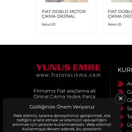
IFIR
FİAT DOBLO MOTOR
FİAT DOB
ÖN TAMPON
ÇIKMA ORJİNAL
ÇIKMA ORJ
İkinci El
İkinci El
KUR
A
Firmamız Fiat araçlarına ait
G
Orjinal Çıkma Yedek Parça
Gi
satışı yapmaktadır.
Gizliliğinize Önem Veriyoruz
Ürünlerimiz muhayyerdir.
S
Ürünlerimiz faturalı ve
Web sitemiz, tarama deneyiminizi geliştirmek, site
Te
evraklıdır. Siparişleriniz
trafiğini analiz etmek ve sitemizin işlevselliğini
anlaşmalı kargo firmaları ile
Ü
artırmak için çerezler kullanmaktadır. Web sitemizi
kullanmaya devam ederek, bu çerezlerin
aynı gün kargoya verilir.