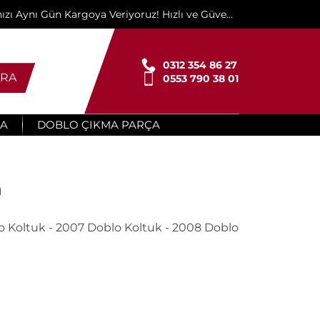
ınızı Aynı Gün Kargoya Veriyoruz! Hızlı ve Güvenli
Teslimat İçin Buradayız!"
0312 354 86 27
RA
0553 790 38 01
ÇA
DOBLO ÇIKMA PARÇA
a
o Koltuk - 2007 Doblo Koltuk - 2008 Doblo