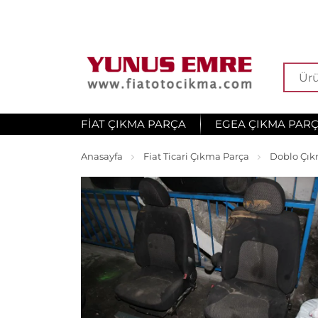
FIAT ÇIKMA PARÇA
EGEA ÇIKMA PAR
Anasayfa
Fiat Ticari Çıkma Parça
Doblo Çık