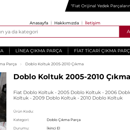
"Fiat Orijinal Yedek Parçalar
Anasayfa
Hakkımızda
İletişim
A
ÇA
LINEA ÇIKMA PARÇA
FIAT TICARI ÇIKMA PAR
ma Parça
Doblo Koltuk 2005-2010 Çıkma
Doblo Koltuk 2005-2010 Çıkm
Fiat Doblo Koltuk - 2005 Doblo Koltuk - 2006 Dobl
Koltuk - 2009 Doblo Koltuk - 2010 Doblo Koltuk
Ürün Kodu:
Kategori:
Doblo Çıkma Parça
Durumu:
İkinci El