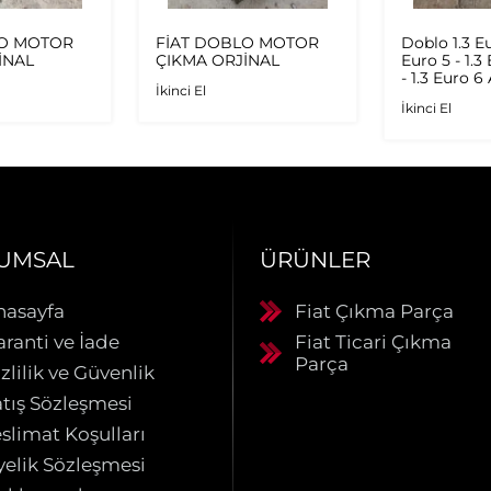
LO MOTOR
FİAT DOBLO MOTOR
Doblo 1.3 Eu
İNAL
ÇIKMA ORJİNAL
Euro 5 - 1.3
- 1.3 Euro 6
İkinci El
Multijet - 1
İkinci El
Orijinal Tu
UMSAL
ÜRÜNLER
nasayfa
Fiat Çıkma Parça
aranti ve İade
Fiat Ticari Çıkma
Parça
zlilik ve Güvenlik
atış Sözleşmesi
slimat Koşulları
yelik Sözleşmesi