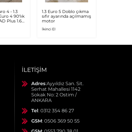
ro 4 - 1.3
1.3 Euro 5 Doblo çıkma
DOBLO 3 S
 Euro 4 90'lık
sıfır ayarında açılmamış
ORİJİNAL S
 AD Plus 1.6
motor
İkinci El
.9 JTD
İkinci El
rbo
İLETIŞIM
Adres
:Ayyıldız San. Sit.
Serhat Mahallesi 1142
Sokak No: 2 Ostim /
ANKARA
Tel
: 0312 354 86 27
GSM
: 0506 369 50 55
GSM
: 0553 790 38 01