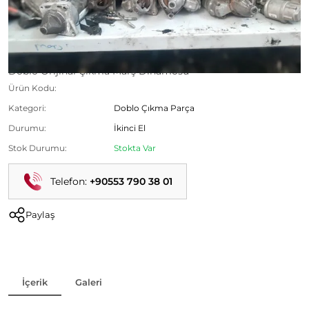
Doblo Orijinal Çıkma Marş Dinamosu
Ürün Kodu:
Kategori:
Doblo Çıkma Parça
Durumu:
İkinci El
Stok Durumu:
Stokta Var
Telefon:
+90553 790 38 01
Paylaş
İçerik
Galeri