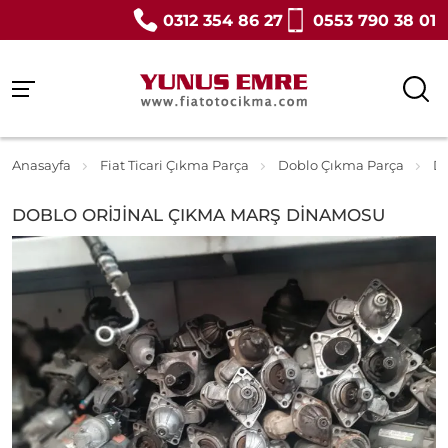
0312 354 86 27
0553 790 38 01
Anasayfa
Fiat Ticari Çıkma Parça
Doblo Çıkma Parça
D
DOBLO ORİJİNAL ÇIKMA MARŞ DİNAMOSU