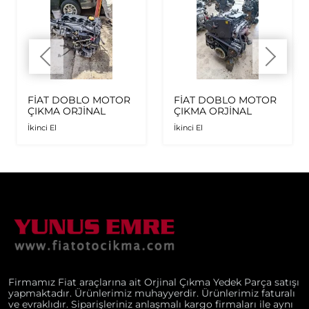
FİAT DOBLO MOTOR
FİAT DOBLO MOTOR
ÇIKMA ORJİNAL
ÇIKMA ORJİNAL
İkinci El
İkinci El
Firmamız Fiat araçlarına ait Orjinal Çıkma Yedek Parça satışı
yapmaktadır. Ürünlerimiz muhayyerdir. Ürünlerimiz faturalı
ve evraklıdır. Siparişleriniz anlaşmalı kargo firmaları ile aynı