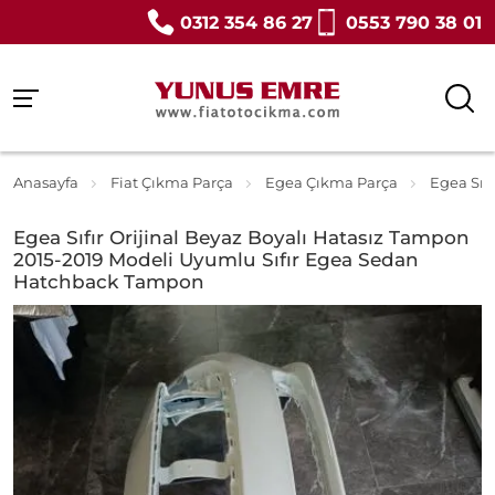
0312 354 86 27
0553 790 38 01
Anasayfa
Fiat Çıkma Parça
Egea Çıkma Parça
Egea Sıf
Egea Sıfır Orijinal Beyaz Boyalı Hatasız Tampon
2015-2019 Modeli Uyumlu Sıfır Egea Sedan
Hatchback Tampon