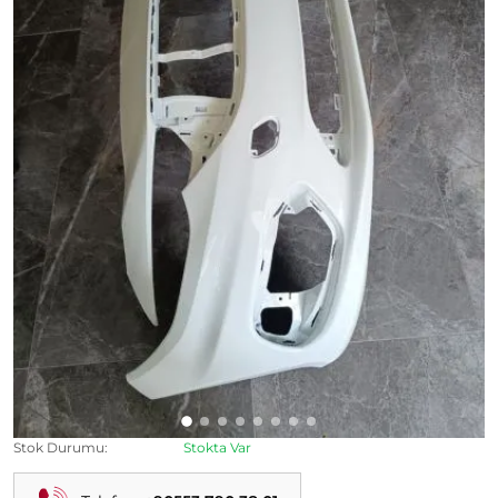
Egea Sıfır Orijinal Beyaz Boyalı Hatasız Tampon 2015-2019
Modeli Uyumlu Sıfır Egea Sedan Hatchback Tampon
Ürün Kodu:
Kategori:
Egea Çıkma Parça
Durumu:
İkinci El
Stok Durumu:
Stokta Var