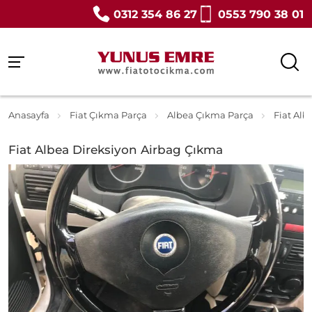
0312 354 86 27
0553 790 38 01
Anasayfa
Fiat Çıkma Parça
Albea Çıkma Parça
Fiat Alb
Fiat Albea Direksiyon Airbag Çıkma