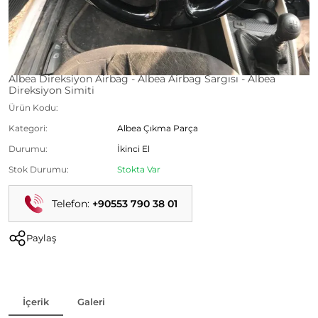
Albea Direksiyon Airbag - Albea Airbag Sargısı - Albea
Direksiyon Simiti
Ürün Kodu:
Kategori:
Albea Çıkma Parça
Durumu:
İkinci El
Stok Durumu:
Stokta Var
Telefon:
+90553 790 38 01
Paylaş
İçerik
Galeri