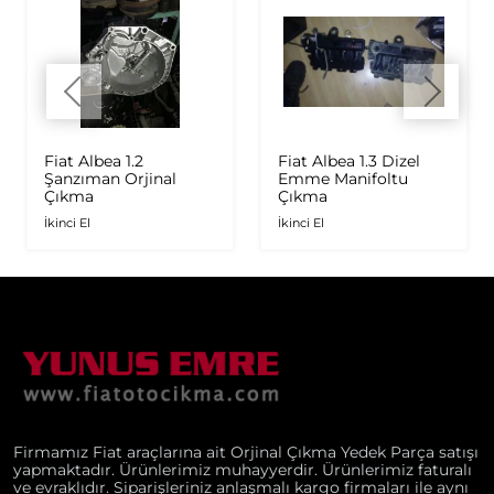
Fiat Albea 1.2
Fiat Albea 1.3 Dizel
Şanzıman Orjinal
Emme Manifoltu
Çıkma
Çıkma
İkinci El
İkinci El
Firmamız Fiat araçlarına ait Orjinal Çıkma Yedek Parça satışı
yapmaktadır. Ürünlerimiz muhayyerdir. Ürünlerimiz faturalı
ve evraklıdır. Siparişleriniz anlaşmalı kargo firmaları ile aynı