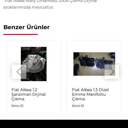
Fiat Albea Marş Dinamosu 2004 Çıkma Orjinal
stoklarımızda mevcuttur.
Benzer Ürünler
Fiat Albea 1.2
Fiat Albea 1.3 Dizel
Şanzıman Orjinal
Emme Manifoltu
Çıkma
Çıkma
İkinci El
İkinci El