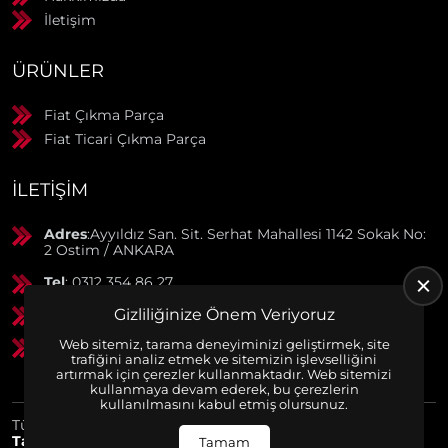
İletişim
ÜRÜNLER
Fiat Çıkma Parça
Fiat Ticari Çıkma Parça
İLETIŞIM
Adres
:Ayyıldız San. Sit. Serhat Mahallesi 1142 Sokak No:
2 Ostim / ANKARA
Tel
: 0312 354 86 27
Gizliliğinize Önem Veriyoruz
GSM
: 0506 369 50 55
Web sitemiz, tarama deneyiminizi geliştirmek, site
GSM
: 0553 790 38 01
trafiğini analiz etmek ve sitemizin işlevselliğini
artırmak için çerezler kullanmaktadır. Web sitemizi
kullanmaya devam ederek, bu çerezlerin
kullanılmasını kabul etmiş olursunuz.
Tüm Hakları Saklıdır. | Bu site Us Yazılım
Kurumsal Web
Tasarım
ve
E-Ticaret
Paketleri ile Hazırlanmıştır. © 2025
Tamam