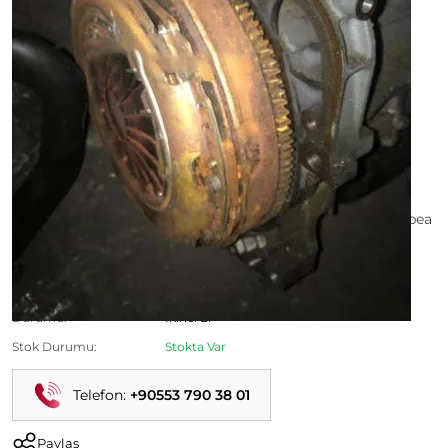
Albea Volant - Albea Düz Volant - Albea Volant Dişlisi - Albea
Volan - Albea Sabit Volant - Albea Dizel Volant
Ürün Kodu:
Kategori:
Albea Çıkma Parça
Durumu:
İkinci El
Stok Durumu:
Stokta Var
Telefon:
+90553 790 38 01
Paylaş