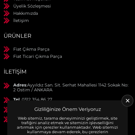
Üyelik Sözleşmesi
Hakkımızda
İletişim
ÜRÜNLER
Fiat Çıkma Parça
Fiat Ticari Çıkma Parça
İLETIŞIM
Adres
:Ayyıldız San. Sit. Serhat Mahallesi 1142 Sokak No:
2 Ostim / ANKARA
Tel
: 0312 354 86 27
GSM
: 0506 369 50 55
Gizliliğinize Önem Veriyoruz
Web sitemiz, tarama deneyiminizi geliştirmek, site
GSM
: 0553 790 38 01
trafiğini analiz etmek ve sitemizin işlevselliğini
artırmak için çerezler kullanmaktadır. Web sitemizi
kullanmaya devam ederek, bu çerezlerin