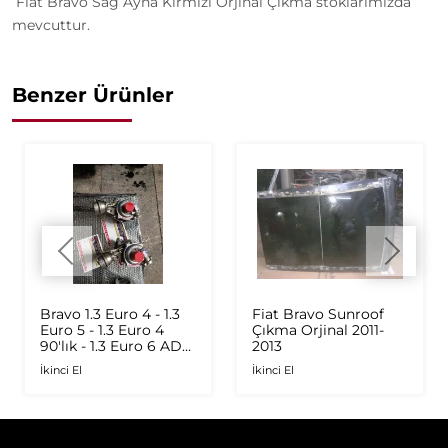
Fiat Bravo Sağ Ayna Kırmızı Orjinal Çıkma stoklarımızda
mevcuttur.
Benzer Ürünler
Bravo 1.3 Euro 4 - 1.3
Fiat Bravo Sunroof
Euro 5 - 1.3 Euro 4
Çıkma Orjinal 2011-
90'lık - 1.3 Euro 6 AD
2013
Plus 1.6 Multijet - 1.9
İkinci El
İkinci El
JTD Orijinal Turbo