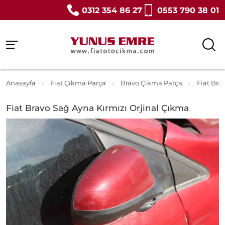
0312 354 86 27
0553 790 38 01
Anasayfa
Fiat Çıkma Parça
Bravo Çıkma Parça
Fiat Bra
Fiat Bravo Sağ Ayna Kırmızı Orjinal Çıkma