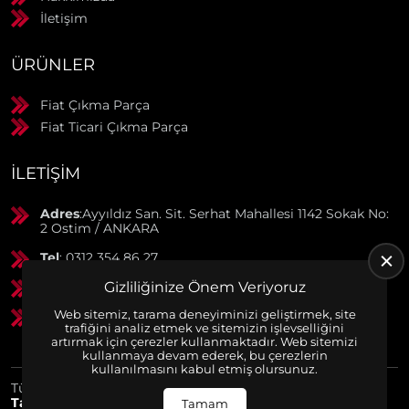
İletişim
ÜRÜNLER
Fiat Çıkma Parça
Fiat Ticari Çıkma Parça
İLETIŞIM
Adres
:Ayyıldız San. Sit. Serhat Mahallesi 1142 Sokak No:
2 Ostim / ANKARA
Tel
: 0312 354 86 27
Gizliliğinize Önem Veriyoruz
GSM
: 0506 369 50 55
Web sitemiz, tarama deneyiminizi geliştirmek, site
GSM
: 0553 790 38 01
trafiğini analiz etmek ve sitemizin işlevselliğini
artırmak için çerezler kullanmaktadır. Web sitemizi
kullanmaya devam ederek, bu çerezlerin
kullanılmasını kabul etmiş olursunuz.
Tüm Hakları Saklıdır. | Bu site Us Yazılım
Kurumsal Web
Tasarım
ve
E-Ticaret
Paketleri ile Hazırlanmıştır. © 2025
Tamam