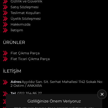
Gizlilik ve Güvenlik
Satış Sözleşmesi
Teslimat Koşulları
Üyelik Sözleşmesi
Hakkımızda
İletişim
ÜRÜNLER
Fiat Çıkma Parça
Fiat Ticari Çıkma Parça
İLETIŞIM
Adres
:Ayyıldız San. Sit. Serhat Mahallesi 1142 Sokak No:
2 Ostim / ANKARA
Tel
: 0312 354 86 27
GSM
: 0506 369 50 55
Gizliliğinize Önem Veriyoruz