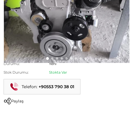
Ürün Kodu:
Kategori:
Doblo Çıkma Parça
Durumu:
Yeni
Stok Durumu:
Stokta Var
Telefon:
+90553 790 38 01
Paylaş