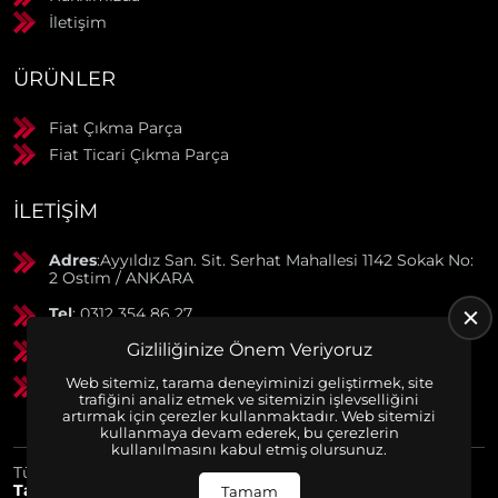
İletişim
ÜRÜNLER
Fiat Çıkma Parça
Fiat Ticari Çıkma Parça
İLETIŞIM
Adres
:Ayyıldız San. Sit. Serhat Mahallesi 1142 Sokak No:
2 Ostim / ANKARA
Tel
: 0312 354 86 27
Gizliliğinize Önem Veriyoruz
GSM
: 0506 369 50 55
Web sitemiz, tarama deneyiminizi geliştirmek, site
GSM
: 0553 790 38 01
trafiğini analiz etmek ve sitemizin işlevselliğini
artırmak için çerezler kullanmaktadır. Web sitemizi
kullanmaya devam ederek, bu çerezlerin
kullanılmasını kabul etmiş olursunuz.
Tüm Hakları Saklıdır. | Bu site Us Yazılım
Kurumsal Web
Tasarım
ve
E-Ticaret
Paketleri ile Hazırlanmıştır. © 2025
Tamam