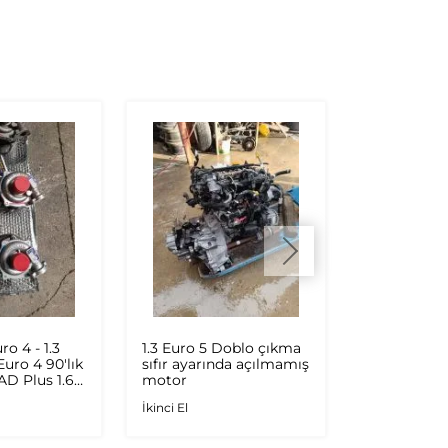
ro 4 - 1.3
1.3 Euro 5 Doblo çıkma
DOBLO 3 S
 Euro 4 90'lık
sıfır ayarında açılmamış
ORİJİNAL S
 AD Plus 1.6
motor
İkinci El
.9 JTD
İkinci El
rbo