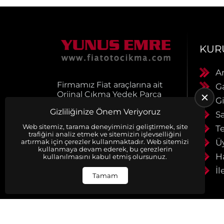
KUR
A
Firmamız Fiat araçlarına ait
G
Orjinal Çıkma Yedek Parça
Gi
satışı yapmaktadır.
Gizliliğinize Önem Veriyoruz
Ürünlerimiz muhayyerdir.
S
Ürünlerimiz faturalı ve
Web sitemiz, tarama deneyiminizi geliştirmek, site
Te
evraklıdır. Siparişleriniz
trafiğini analiz etmek ve sitemizin işlevselliğini
anlaşmalı kargo firmaları ile
artırmak için çerezler kullanmaktadır. Web sitemizi
Ü
kullanmaya devam ederek, bu çerezlerin
aynı gün kargoya verilir.
H
kullanılmasını kabul etmiş olursunuz.
Detaylı bilgi için bizimel
İl
iletişime geçiniz
Tamam
Tüm Hakları Saklıdır. | B