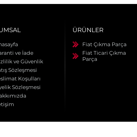
UMSAL
ÜRÜNLER
nasayfa
Fiat Çıkma Parça
aranti ve İade
Fiat Ticari Çıkma
Parça
zlilik ve Güvenlik
atış Sözleşmesi
slimat Koşulları
yelik Sözleşmesi
akkımızda
etişim
u site Us Yazılım
Kurumsal Web Tasarım
ve
E-Ticaret
Paketleri 