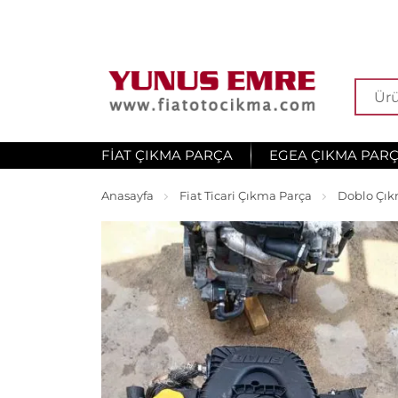
FIAT ÇIKMA PARÇA
EGEA ÇIKMA PAR
Anasayfa
Fiat Ticari Çıkma Parça
Doblo Çık