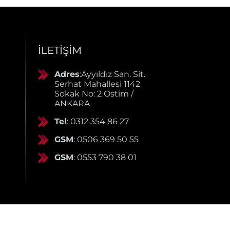
İLETIŞIM
Adres
:Ayyıldız San. Sit.
Serhat Mahallesi 1142
Sokak No: 2 Ostim /
ANKARA
Tel
: 0312 354 86 27
GSM
: 0506 369 50 55
GSM
: 0553 790 38 01
ile Hazırlanmıştır. © 2025