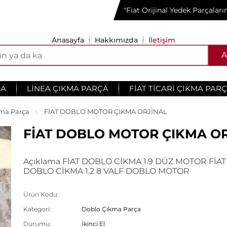
"Fiat Orijinal Yedek Parçalar
Anasayfa
Hakkımızda
İletişim
A
ÇA
LINEA ÇIKMA PARÇA
FIAT TICARI ÇIKMA PAR
ma Parça
FİAT DOBLO MOTOR ÇIKMA ORJİNAL
FİAT DOBLO MOTOR ÇIKMA O
Açıklama FİAT DOBLO CİKMA 1.9 DÜZ MOTOR FİAT
DOBLO CİKMA 1.2 8 VALF DOBLO MOTOR
Ürün Kodu:
Kategori:
Doblo Çıkma Parça
Durumu:
İkinci El