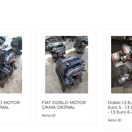
LO MOTOR
FİAT DOBLO MOTOR
Doblo 1.3 Eu
İNAL
ÇIKMA ORJİNAL
Euro 5 - 1.3
- 1.3 Euro 6
İkinci El
Multijet - 1
İkinci El
Orijinal Tu