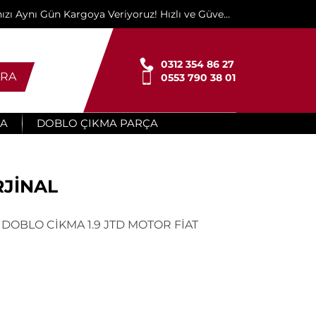
ınızı Aynı Gün Kargoya Veriyoruz! Hızlı ve Güvenli
Teslimat İçin Buradayız!"
0312 354 86 27
RA
0553 790 38 01
ÇA
DOBLO ÇIKMA PARÇA
RJİNAL
 DOBLO CİKMA 1.9 JTD MOTOR FİAT