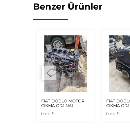
Benzer Ürünler
IFIR
FİAT DOBLO MOTOR
FİAT DOB
ÖN TAMPON
ÇIKMA ORJİNAL
ÇIKMA ORJ
İkinci El
İkinci El