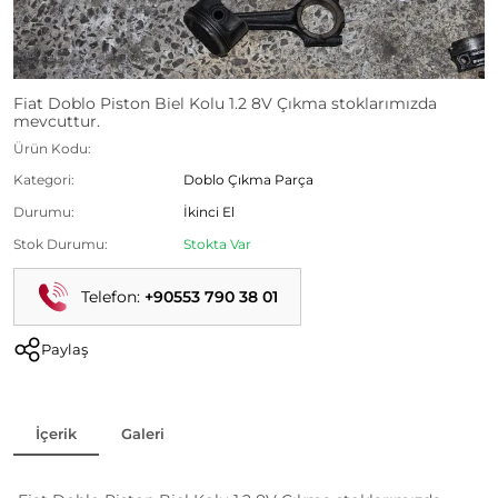
Fiat Doblo Piston Biel Kolu 1.2 8V Çıkma stoklarımızda
mevcuttur.
Ürün Kodu:
Kategori:
Doblo Çıkma Parça
Durumu:
İkinci El
Stok Durumu:
Stokta Var
Telefon:
+90553 790 38 01
Paylaş
İçerik
Galeri