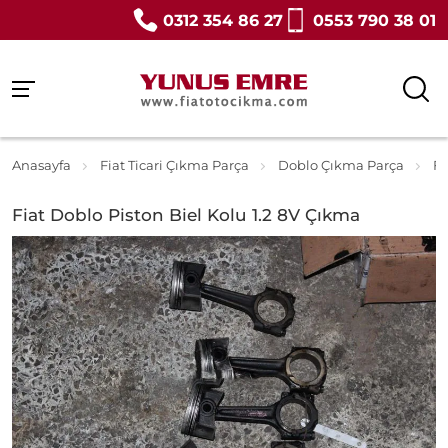
0312 354 86 27
0553 790 38 01
Anasayfa
Fiat Ticari Çıkma Parça
Doblo Çıkma Parça
Fi
Fiat Doblo Piston Biel Kolu 1.2 8V Çıkma