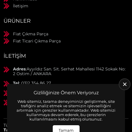
İletişim
ÜRÜNLER
Fiat Çıkma Parça
Fiat Ticari Çıkma Parça
İLETIŞIM
Adres
:Ayyıldız San. Sit. Serhat Mahallesi 1142 Sokak No:
2 Ostim / ANKARA
Tel
: 0312 354 86 27
Gizliliğinize Önem Veriyoruz
GSM
: 0506 369 50 55
Web sitemiz, tarama deneyiminizi geliştirmek, site
GSM
: 0553 790 38 01
trafiğini analiz etmek ve sitemizin işlevselliğini
artırmak için çerezler kullanmaktadır. Web sitemizi
kullanmaya devam ederek, bu çerezlerin
kullanılmasını kabul etmiş olursunuz.
Tüm Hakları Saklıdır. | Bu site Us Yazılım
Kurumsal Web
Tasarım
ve
E-Ticaret
Paketleri ile Hazırlanmıştır. © 2025
Tamam