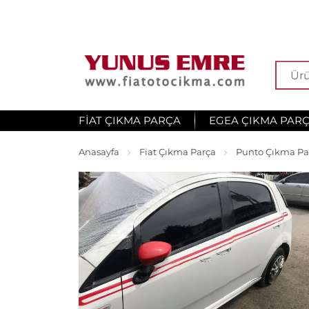
FIAT ÇIKMA PARÇA
EGEA ÇIKMA PAR
Anasayfa
Fiat Çıkma Parça
Punto Çıkma Pa