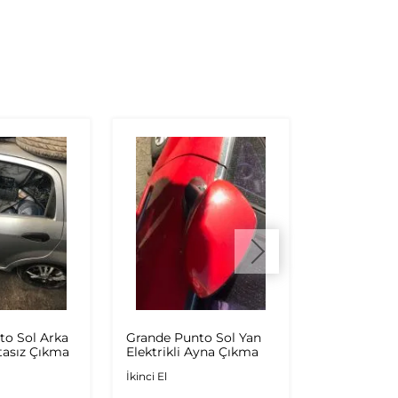
to Sol Arka
Grande Punto Sol Yan
Punto Evo 
tasız Çıkma
Elektrikli Ayna Çıkma
Kapağı Kırm
Çıkma
İkinci El
İkinci El