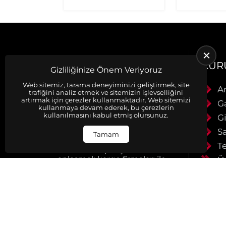
KUR
Gizliliğinize Önem Veriyoruz
Web sitemiz, tarama deneyiminizi geliştirmek, site
A
trafiğini analiz etmek ve sitemizin işlevselliğini
artırmak için çerezler kullanmaktadır. Web sitemizi
Firmamız Fiat araçlarına ait
G
kullanmaya devam ederek, bu çerezlerin
Orjinal Çıkma Yedek Parça
kullanılmasını kabul etmiş olursunuz.
Gi
satışı yapmaktadır.
Ürünlerimiz muhayyerdir.
S
Tamam
Ürünlerimiz faturalı ve
Te
evraklıdır. Siparişleriniz
anlaşmalı kargo firmaları ile
Ü
aynı gün kargoya verilir.
H
Detaylı bilgi için bizimel
İl
iletişime geçiniz