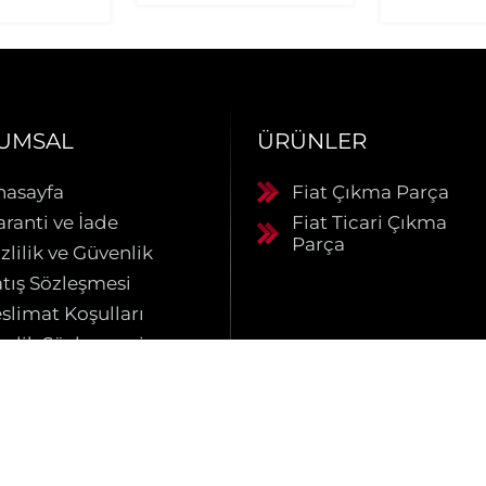
UMSAL
ÜRÜNLER
nasayfa
Fiat Çıkma Parça
aranti ve İade
Fiat Ticari Çıkma
Parça
zlilik ve Güvenlik
atış Sözleşmesi
slimat Koşulları
yelik Sözleşmesi
akkımızda
etişim