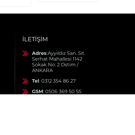
İLETIŞIM
Adres
:Ayyıldız San. Sit.
Serhat Mahallesi 1142
Sokak No: 2 Ostim /
ANKARA
Tel
: 0312 354 86 27
GSM
: 0506 369 50 55
GSM
: 0553 790 38 01