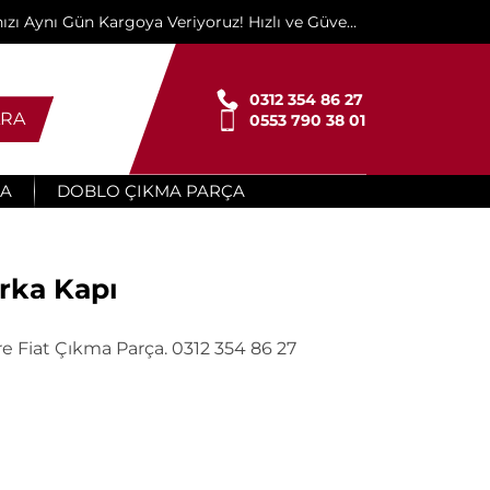
ınızı Aynı Gün Kargoya Veriyoruz! Hızlı ve Güvenli
Teslimat İçin Buradayız!"
0312 354 86 27
RA
0553 790 38 01
ÇA
DOBLO ÇIKMA PARÇA
rka Kapı
e Fiat Çıkma Parça. 0312 354 86 27