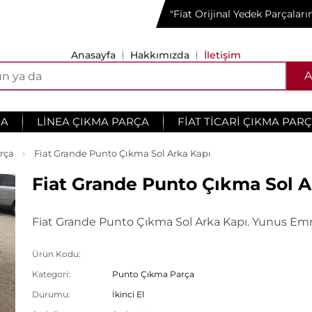
"Fiat Orijinal Yedek Parçalar
Anasayfa
Hakkımızda
İletişim
A
ÇA
LINEA ÇIKMA PARÇA
FIAT TICARI ÇIKMA PAR
rça
Fiat Grande Punto Çıkma Sol Arka Kapı
Fiat Grande Punto Çıkma Sol A
Fiat Grande Punto Çıkma Sol Arka Kapı. Yunus Emr
Ürün Kodu:
Kategori:
Punto Çıkma Parça
Durumu:
İkinci El