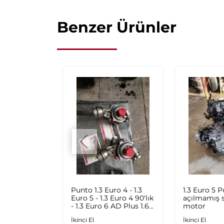
Benzer Ürünler
Şöför
Punto 1.3 Euro 4 - 1.3
1.3 Euro 5 
jinal Çıkma
Euro 5 - 1.3 Euro 4 90'lık
açılmamış s
- 1.3 Euro 6 AD Plus 1.6
motor
Multijet - 1.9 JTD
İkinci El
İkinci El
Orijinal Turbo