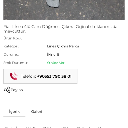
Fiat Lİnea 4lü Cam Düğmesi Çıkma Orjinal stoklarımızda
mevcuttur.
Ürün Kodu:
Kategori:
Linea Çıkma Parça
Durumu:
İkinci El
Stok Durumu:
Stokta Var
Telefon:
+90553 790 38 01
Paylaş
İçerik
Galeri