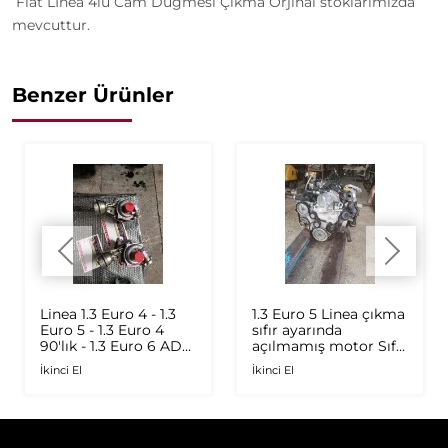
Fiat Lİnea 4lü Cam Düğmesi Çıkma Orjinal stoklarımızda
mevcuttur.
Benzer Ürünler
Linea 1.3 Euro 4 - 1.3
1.3 Euro 5 Linea çıkma
Euro 5 - 1.3 Euro 4
sıfır ayarında
90'lık - 1.3 Euro 6 AD
açılmamış motor Sıfır
Plus 1.6 Multijet - 1.9
ayarında
İkinci El
İkinci El
JTD Orijinal Turbo