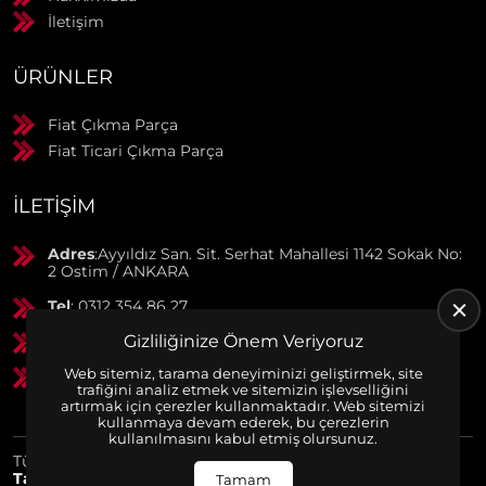
İletişim
ÜRÜNLER
Fiat Çıkma Parça
Fiat Ticari Çıkma Parça
İLETIŞIM
Adres
:Ayyıldız San. Sit. Serhat Mahallesi 1142 Sokak No:
2 Ostim / ANKARA
Tel
: 0312 354 86 27
Gizliliğinize Önem Veriyoruz
GSM
: 0506 369 50 55
Web sitemiz, tarama deneyiminizi geliştirmek, site
GSM
: 0553 790 38 01
trafiğini analiz etmek ve sitemizin işlevselliğini
artırmak için çerezler kullanmaktadır. Web sitemizi
kullanmaya devam ederek, bu çerezlerin
kullanılmasını kabul etmiş olursunuz.
Tüm Hakları Saklıdır. | Bu site Us Yazılım
Kurumsal Web
Tasarım
ve
E-Ticaret
Paketleri ile Hazırlanmıştır. © 2025
Tamam