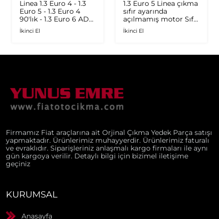
Linea 1.3 Euro 4 - 1.3
1.3 Euro 5 Linea çıkma
Euro 5 - 1.3 Euro 4
sıfır ayarında
90'lık - 1.3 Euro 6 AD
açılmamış motor Sıfır
Plus 1.6 Multijet - 1.9
ayarında
İkinci El
İkinci El
JTD Orijinal Turbo
Firmamız Fiat araçlarına ait Orjinal Çıkma Yedek Parça satışı
yapmaktadır. Ürünlerimiz muhayyerdir. Ürünlerimiz faturalı
ve evraklıdır. Siparişleriniz anlaşmalı kargo firmaları ile aynı
gün kargoya verilir. Detaylı bilgi için bizimel iletişime
geçiniz
KURUMSAL
Anasayfa