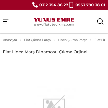
0312 354 86 27
0553 790 38 01
Anasayfa
Fiat Çıkma Parça
Linea Çıkma Parça
Fiat Lin
Fiat Linea Marş Dinamosu Çıkma Orjinal