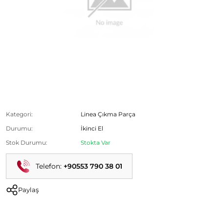
Fiat Linea Marş Dinamosu Çıkma Orjinal stoklarımızda
mevcuttur.
Ürün Kodu:
Kategori:
Linea Çıkma Parça
Durumu:
İkinci El
Stok Durumu:
Stokta Var
Telefon:
+90553 790 38 01
Paylaş