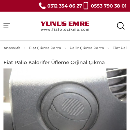
0312 354 86 27
0553 790 38 01
Anasayfa
Fiat Çıkma Parça
Palio Çıkma Parça
Fiat Pali
Fiat Palio Kalorifer Üfleme Orjinal Çıkma