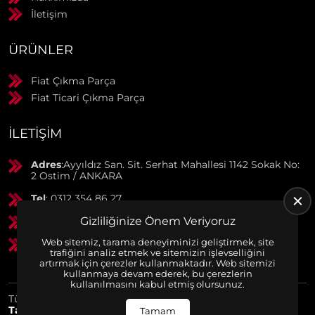
İletişim
ÜRÜNLER
Fiat Çıkma Parça
Fiat Ticari Çıkma Parça
İLETIŞIM
Adres
:Ayyıldız San. Sit. Serhat Mahallesi 1142 Sokak No:
2 Ostim / ANKARA
Tel
: 0312 354 86 27
Gizliliğinize Önem Veriyoruz
GSM
: 0506 369 50 55
Web sitemiz, tarama deneyiminizi geliştirmek, site
GSM
: 0553 790 38 01
trafiğini analiz etmek ve sitemizin işlevselliğini
artırmak için çerezler kullanmaktadır. Web sitemizi
kullanmaya devam ederek, bu çerezlerin
kullanılmasını kabul etmiş olursunuz.
Tüm Hakları Saklıdır. | Bu site Us Yazılım
Kurumsal Web
Tasarım
ve
E-Ticaret
Paketleri ile Hazırlanmıştır. © 2025
Tamam