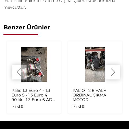
Fiat Palio Kalorifer Üfleme Orjinal Çıkma stoklarımızda
mevcuttur.
Benzer Ürünler
Palio 1.3 Euro 4 - 1.3
PALİO 1.2 8 VALF
Euro 5 - 1.3 Euro 4
ORİJİNAL ÇIKMA
90'lık - 1.3 Euro 6 AD
MOTOR
Plus 1.6 Multijet - 1.9
İkinci El
İkinci El
JTD Orijinal Turbo