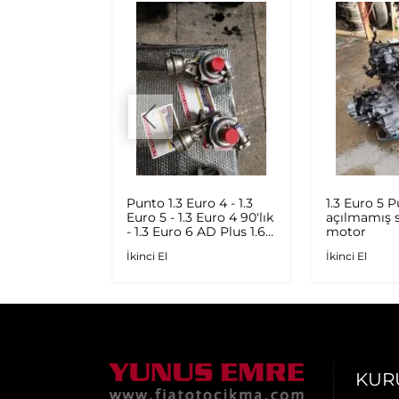
Şöför
Punto 1.3 Euro 4 - 1.3
1.3 Euro 5 
jinal Çıkma
Euro 5 - 1.3 Euro 4 90'lık
açılmamış s
- 1.3 Euro 6 AD Plus 1.6
motor
Multijet - 1.9 JTD
İkinci El
İkinci El
Orijinal Turbo
KUR