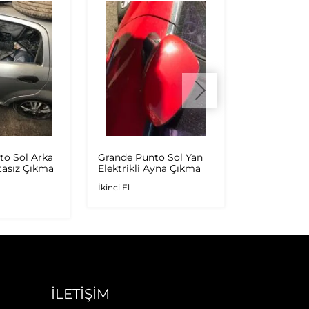
to Sol Arka
Grande Punto Sol Yan
Punto Evo 
tasız Çıkma
Elektrikli Ayna Çıkma
Kapağı Kırm
Çıkma
İkinci El
İkinci El
İLETIŞIM