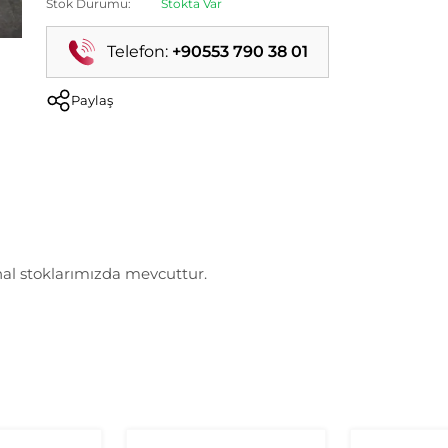
Stok Durumu:
Stokta Var
Telefon:
+90553 790 38 01
Paylaş
nal stoklarımızda mevcuttur.