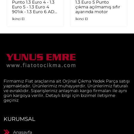
Punto 1.3 Euro 4 - 1.3
1.3 Euro 5 Punto
Euro 5 - 1.3 Euro 4
çıkma açılmamış sıfır
90'lık - 1.3 Euro 6 AD
ayarında motor
Plus 1.6 Multijet - 1.9
İkinci El
İkinci El
JTD Orijinal Turbo
Firmamız Fiat araçlarına ait Orjinal Çıkma Yedek Parça satışı
yapmaktadır. Ürünlerimiz muhayyerdir. Ürünlerimiz faturalı
ve evraklıdır. Siparişleriniz anlaşmalı kargo firmaları ile aynı
gün kargoya verilir. Detaylı bilgi için bizimel iletişime
geçiniz
KURUMSAL
Anasayfa