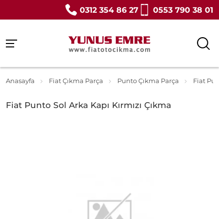
0312 354 86 27
0553 790 38 01
Anasayfa
Fiat Çıkma Parça
Punto Çıkma Parça
Fiat Pu
Fiat Punto Sol Arka Kapı Kırmızı Çıkma