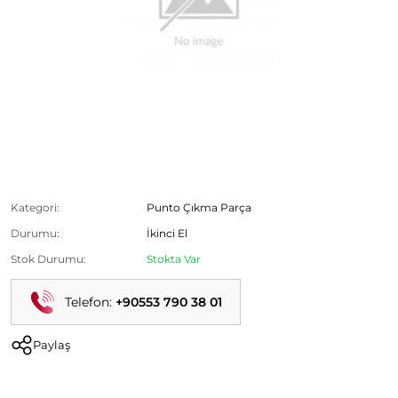
Fiat Punto Sol Arka Kapı Kırmızı Çıkma stoklarımızda
mevcuttur.
Ürün Kodu:
Kategori:
Punto Çıkma Parça
Durumu:
İkinci El
Stok Durumu:
Stokta Var
Telefon:
+90553 790 38 01
Paylaş