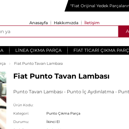
"Fiat Orijinal Yedek Parçalar
Anasayfa
Hakkımızda
İletişim
A
ÇA
LINEA ÇIKMA PARÇA
FIAT TICARI ÇIKMA PAR
rça
Fiat Punto Tavan Lambası
Fiat Punto Tavan Lambası
Punto Tavan Lambası - Punto İç Aydınlatma - Punt
Ürün Kodu:
Kategori:
Punto Çıkma Parça
Durumu:
İkinci El