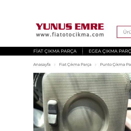
FIAT ÇIKMA PARÇA
EGEA ÇIKMA PAR
Anasayfa
Fiat Çıkma Parça
Punto Çıkma Pa