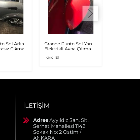
to Sol Arka
Grande Punto Sol Yan
Punto Evo 
tasız Çıkma
Elektrikli Ayna Çıkma
Kapağı Kırm
Çıkma
İkinci El
İkinci El
İLETIŞIM
Adres
:Ayyıldız San. Sit.
Serhat Mahallesi 1142
Sokak No: 2 Ostim /
ANKARA