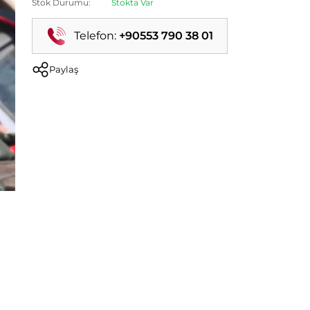
Stok Durumu:
Stokta Var
Telefon:
+90553 790 38 01
Paylaş