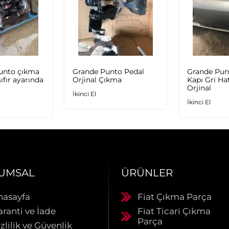
Punto çıkma
Grande Punto Pedal
Grande Pun
ıfır ayarında
Orjinal Çıkma
Kapı Gri Ha
Orjinal
İkinci El
İkinci El
UMSAL
ÜRÜNLER
nasayfa
Fiat Çıkma Parça
aranti ve İade
Fiat Ticari Çıkma
Parça
zlilik ve Güvenlik