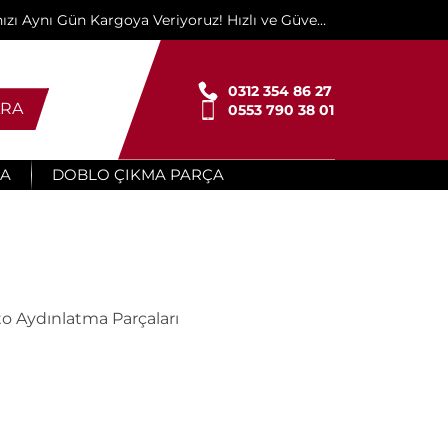
ınızı Aynı Gün Kargoya Veriyoruz! Hızlı ve Güvenli
Teslimat İçin Buradayız!"
0312 354 86 27
RA
0553 790 38 01
ÇA
DOBLO ÇIKMA PARÇA
o Aydınlatma Parçaları