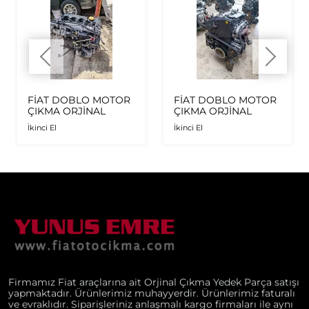
FİAT DOBLO MOTOR
FİAT DOBLO MOTOR
ÇIKMA ORJİNAL
ÇIKMA ORJİNAL
İkinci El
İkinci El
Firmamız Fiat araçlarına ait Orjinal Çıkma Yedek Parça satışı
yapmaktadır. Ürünlerimiz muhayyerdir. Ürünlerimiz faturalı
ve evraklıdır. Siparişleriniz anlaşmalı kargo firmaları ile aynı