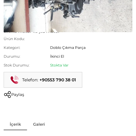
cıkma motor 1.9 jtd motor
Ürün Kodu:
Kategori:
Doblo Çıkma Parça
Durumu:
İkinci El
Stok Durumu:
Stokta Var
Telefon:
+90553 790 38 01
Paylaş
İçerik
Galeri