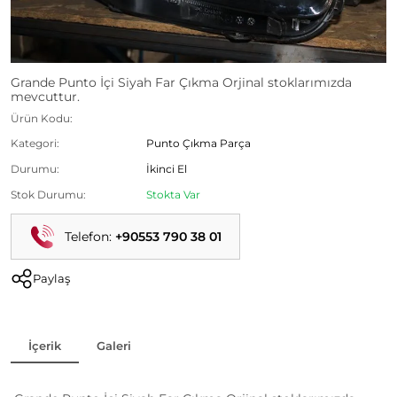
Grande Punto İçi Siyah Far Çıkma Orjinal stoklarımızda
mevcuttur.
Ürün Kodu:
Kategori:
Punto Çıkma Parça
Durumu:
İkinci El
Stok Durumu:
Stokta Var
Telefon:
+90553 790 38 01
Paylaş
İçerik
Galeri