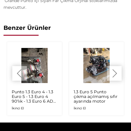
Grande Punto İçi Siyah Far Çıkma Orjinal stoklarımızda
mevcuttur.
Benzer Ürünler
Punto 1.3 Euro 4 - 1.3
1.3 Euro 5 Punto
Euro 5 - 1.3 Euro 4
çıkma açılmamış sıfır
90'lık - 1.3 Euro 6 AD
ayarında motor
Plus 1.6 Multijet - 1.9
İkinci El
İkinci El
JTD Orijinal Turbo