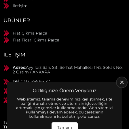
İletişim
ÜRÜNLER
Fiat Çıkma Parça
Fiat Ticari Çıkma Parça
İLETIŞIM
Adres
:Ayyıldız San. Sit. Serhat Mahallesi 1142 Sokak No:
2 Ostim / ANKARA
Tel
: 0312 354 86 27
Gizliliğinize Önem Veriyoruz
GSM
: 0506 369 50 55
Web sitemiz, tarama deneyiminizi geliştirmek, site
GSM
: 0553 790 38 01
trafiğini analiz etmek ve sitemizin işlevselliğini
artırmak için çerezler kullanmaktadır. Web sitemizi
kullanmaya devam ederek, bu çerezlerin
kullanılmasını kabul etmiş olursunuz.
Tüm Hakları Saklıdır. | Bu site Us Yazılım
Kurumsal Web
Tasarım
ve
E-Ticaret
Paketleri ile Hazırlanmıştır. © 2025
Tamam