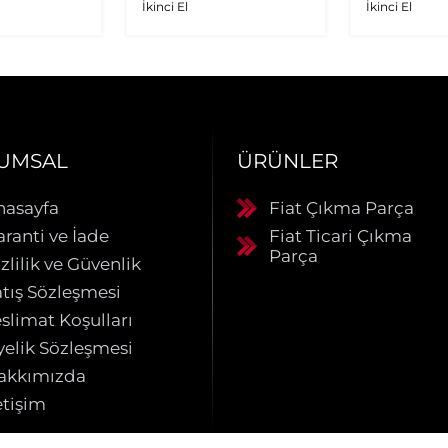
İkinci El
İkinci El
UMSAL
ÜRÜNLER
nasayfa
Fiat Çıkma Parça
aranti ve İade
Fiat Ticari Çıkma
Parça
zlilik ve Güvenlik
atış Sözleşmesi
slimat Koşulları
yelik Sözleşmesi
akkımızda
etişim