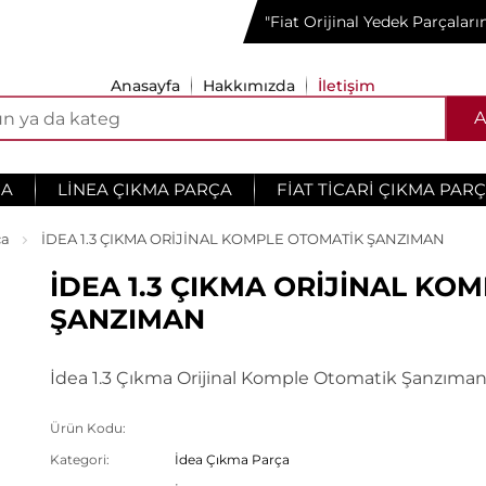
"Fiat Orijinal Yedek Parçalar
Anasayfa
Hakkımızda
İletişim
A
ÇA
LINEA ÇIKMA PARÇA
FIAT TICARI ÇIKMA PAR
ça
İDEA 1.3 ÇIKMA ORİJİNAL KOMPLE OTOMATİK ŞANZIMAN
İDEA 1.3 ÇIKMA ORİJİNAL KO
ŞANZIMAN
İdea 1.3 Çıkma Orijinal Komple Otomatik Şanzıma
Ürün Kodu:
Kategori:
İdea Çıkma Parça