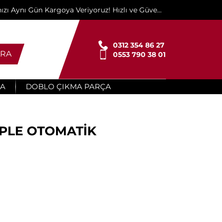
ınızı Aynı Gün Kargoya Veriyoruz! Hızlı ve Güvenli
Teslimat İçin Buradayız!"
0312 354 86 27
RA
0553 790 38 01
ÇA
DOBLO ÇIKMA PARÇA
MPLE OTOMATİK
n