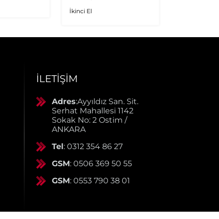
İkinci El
İkinci El
İLETIŞIM
Adres
:Ayyıldız San. Sit.
Serhat Mahallesi 1142
Sokak No: 2 Ostim /
ANKARA
Tel
: 0312 354 86 27
GSM
: 0506 369 50 55
GSM
: 0553 790 38 01