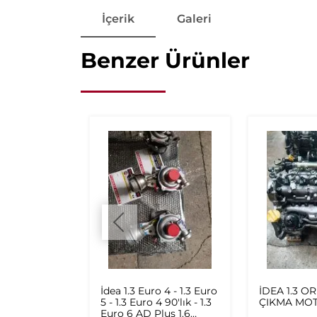
İçerik
Galeri
Benzer Ürünler
IKMA
İdea 1.3 Euro 4 - 1.3 Euro
İDEA 1.3 OR
KOMPLE
5 - 1.3 Euro 4 90'lık - 1.3
ÇIKMA MO
 ŞANZIMAN
Euro 6 AD Plus 1.6