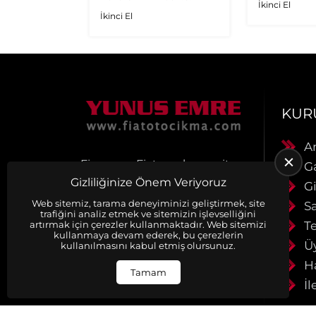
İkinci El
Multijet - 1.9 JTD
İkinci El
Orijinal Turbo
KUR
A
Firmamız Fiat araçlarına ait
G
Orjinal Çıkma Yedek Parça
Gizliliğinize Önem Veriyoruz
Gi
satışı yapmaktadır.
Ürünlerimiz muhayyerdir.
Web sitemiz, tarama deneyiminizi geliştirmek, site
S
trafiğini analiz etmek ve sitemizin işlevselliğini
Ürünlerimiz faturalı ve
Te
artırmak için çerezler kullanmaktadır. Web sitemizi
evraklıdır. Siparişleriniz
kullanmaya devam ederek, bu çerezlerin
anlaşmalı kargo firmaları ile
Ü
kullanılmasını kabul etmiş olursunuz.
aynı gün kargoya verilir.
H
Detaylı bilgi için bizimel
Tamam
İl
iletişime geçiniz