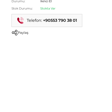
Durumu:
İkinci El
Stok Durumu:
Stokta Var
Telefon:
+90553 790 38 01
Paylaş