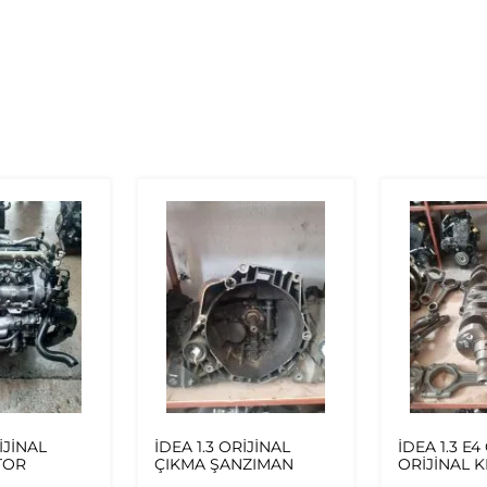
İJİNAL
İDEA 1.3 ORİJİNAL
İDEA 1.3 E
TOR
ÇIKMA ŞANZIMAN
ORİJİNAL 