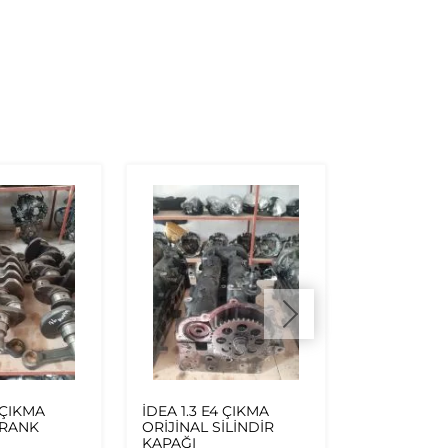
4 ÇIKMA
İDEA 1.3 E4 ÇIKMA
İDEA ORİJ
KRANK
ORİJİNAL SİLİNDİR
EKRANLI T
KAPAĞI