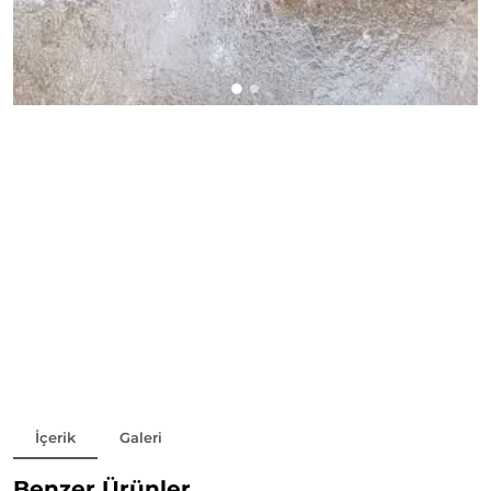
Telefon:
+90553 790 38 01
Paylaş
İçerik
Galeri
Benzer Ürünler