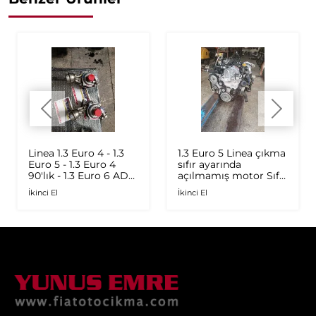
Linea 1.3 Euro 4 - 1.3
1.3 Euro 5 Linea çıkma
Euro 5 - 1.3 Euro 4
sıfır ayarında
90'lık - 1.3 Euro 6 AD
açılmamış motor Sıfır
Plus 1.6 Multijet - 1.9
ayarında
İkinci El
İkinci El
JTD Orijinal Turbo