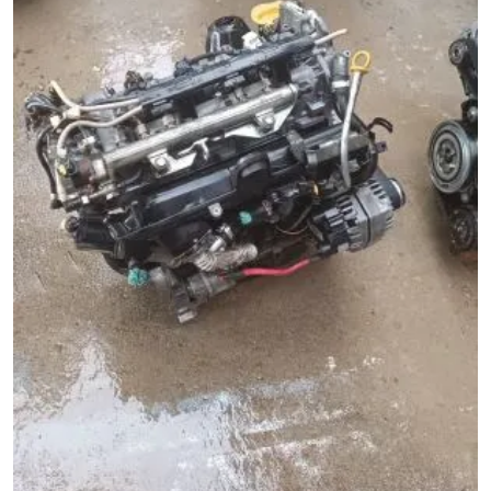
Linea 1.3 75'lik Orijinal Çıkma Motor
Ürün Kodu:
Kategori:
Linea Çıkma Parça
Durumu:
İkinci El
Stok Durumu:
Stokta Var