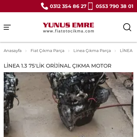
0312 354 86 27
0553 790 38 01
Anasayfa
Fiat Çıkma Parça
Linea Çıkma Parça
LİNEA 1
LİNEA 1.3 75'LİK ORİJİNAL ÇIKMA MOTOR