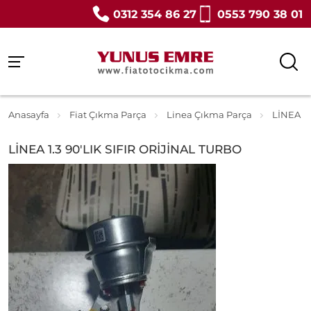
0312 354 86 27
0553 790 38 01
Anasayfa
Fiat Çıkma Parça
Linea Çıkma Parça
LİNEA 1.
LİNEA 1.3 90'LIK SIFIR ORİJİNAL TURBO