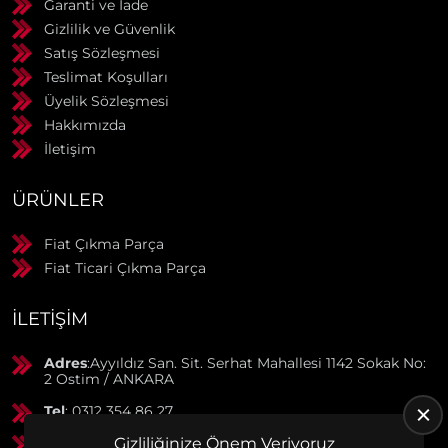
Garanti ve İade
Gizlilik ve Güvenlik
Satış Sözleşmesi
Teslimat Koşulları
Üyelik Sözleşmesi
Hakkımızda
İletişim
ÜRÜNLER
Fiat Çıkma Parça
Fiat Ticari Çıkma Parça
İLETIŞIM
Adres
:Ayyıldız San. Sit. Serhat Mahallesi 1142 Sokak No:
2 Ostim / ANKARA
Tel
: 0312 354 86 27
GSM
: 0506 369 50 55
Gizliliğinize Önem Veriyoruz