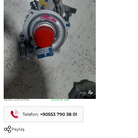
Linea 1.3 90'lık Sıfır Orijinal Turbo
Ürün Kodu:
Kategori:
Linea Çıkma Parça
Durumu:
İkinci El
Stok Durumu:
Stokta Var
Telefon:
+90553 790 38 01
Paylaş