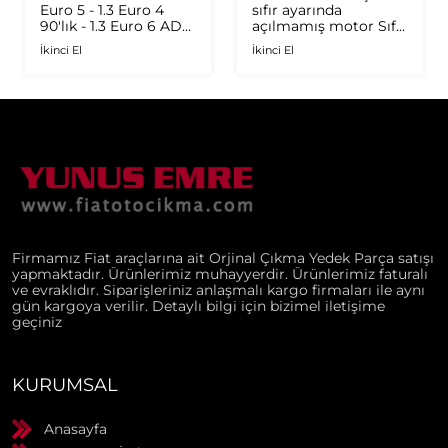
Euro 5 - 1.3 Euro 4
sıfır ayarında
90'lık - 1.3 Euro 6 AD
açılmamış motor Sıfır
Plus 1.6 Multijet - 1.9
ayarında
İkinci El
İkinci El
JTD Orijinal Turbo
Firmamız Fiat araçlarına ait Orjinal Çıkma Yedek Parça satışı
yapmaktadır. Ürünlerimiz muhayyerdir. Ürünlerimiz faturalı
ve evraklıdır. Siparişleriniz anlaşmalı kargo firmaları ile aynı
gün kargoya verilir. Detaylı bilgi için bizimel iletişime
geçiniz
KURUMSAL
Anasayfa