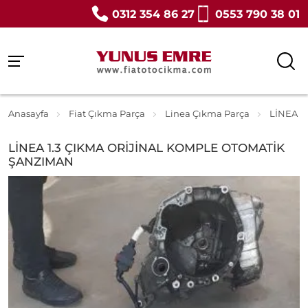
0312 354 86 27
0553 790 38 01
Anasayfa
Fiat Çıkma Parça
Linea Çıkma Parça
LİNEA 1
LİNEA 1.3 ÇIKMA ORİJİNAL KOMPLE OTOMATİK
ŞANZIMAN