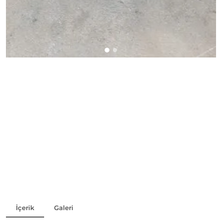
Stok Durumu:
Stokta Var
Telefon:
+90553 790 38 01
Paylaş
İçerik
Galeri