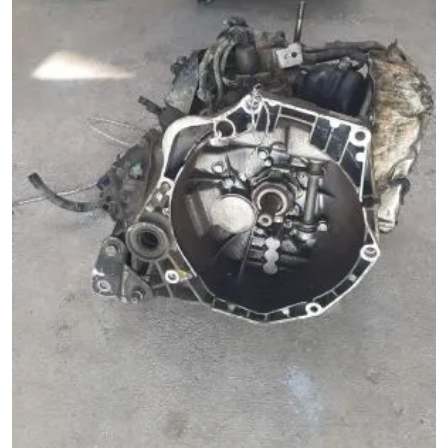
Linea 1.3 Çıkma Orijinal Otomatik Şanzıman
Ürün Kodu:
Kategori:
Linea Çıkma Parça
Durumu:
İkinci El