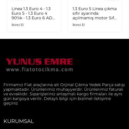
Linea 1.3 Euro 4 - 1.3
1.3 Euro 5 Linea çıkma
Euro 5 - 1.3 Euro 4
sıfır ayarında
90'lık - 1.3 Euro 6 AD
açılmamış motor Sıfır
Plus 1.6 Multijet - 1.9
ayarında
İkinci El
İkinci El
JTD Orijinal Turbo
Firmamız Fiat araçlarına ait Orjinal Çıkma Yedek Parça satışı
yapmaktadır. Ürünlerimiz muhayyerdir. Ürünlerimiz faturalı
ve evraklıdır. Siparişleriniz anlaşmalı kargo firmaları ile aynı
gün kargoya verilir. Detaylı bilgi için bizimel iletişime
geçiniz
KURUMSAL