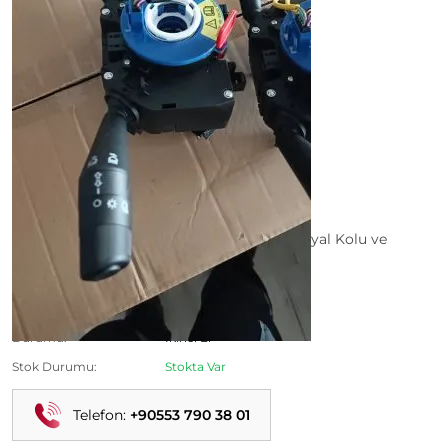
Linea 2007-2017 Uyumlu Orijinal Çıkma Sinyal Kolu ve
Silecek Kumanda Kolu
Ürün Kodu:
Kategori:
Linea Çıkma Parça
Durumu:
İkinci El
Stok Durumu:
Stokta Var
Telefon:
+90553 790 38 01