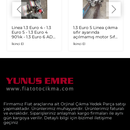
Linea 1.3 Euro 4 - 1.3
1.3 Euro 5 Linea çıkma
Euro 5 - 1.3 Euro 4
sıfır ayarında
90'lık - 1.3 Euro 6 AD
açılmamış motor Sıfır
Plus 1.6 Multijet - 1.9
ayarında
İkinci El
İkinci El
JTD Orijinal Turbo
Firmamız Fiat araçlarına ait Orjinal Çıkma Yedek Parça satışı
yapmaktadır. Ürünlerimiz muhayyerdir. Ürünlerimiz faturalı
ve evraklıdır. Siparişleriniz anlaşmalı kargo firmaları ile aynı
gün kargoya verilir. Detaylı bilgi için bizimel iletişime
geçiniz