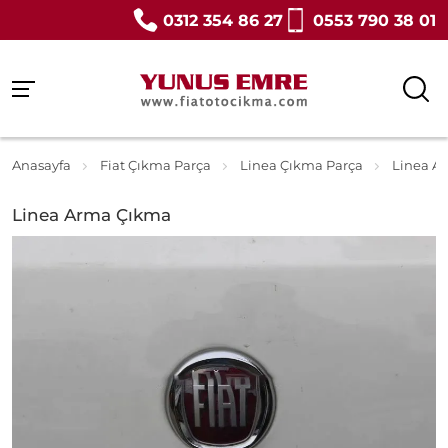
0312 354 86 27
0553 790 38 01
Anasayfa
Fiat Çıkma Parça
Linea Çıkma Parça
Linea A
Linea Arma Çıkma