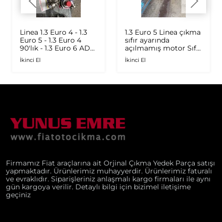
Linea 1.3 Euro 4 - 1.3
1.3 Euro 5 Linea çıkma
Euro 5 - 1.3 Euro 4
sıfır ayarında
90'lık - 1.3 Euro 6 AD
açılmamış motor Sıfır
Plus 1.6 Multijet - 1.9
ayarında
İkinci El
İkinci El
JTD Orijinal Turbo
Firmamız Fiat araçlarına ait Orjinal Çıkma Yedek Parça satışı
yapmaktadır. Ürünlerimiz muhayyerdir. Ürünlerimiz faturalı
ve evraklıdır. Siparişleriniz anlaşmalı kargo firmaları ile aynı
gün kargoya verilir. Detaylı bilgi için bizimel iletişime
geçiniz