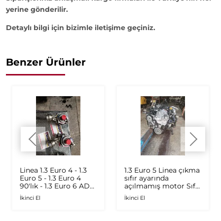
yerine gönderilir.
Detaylı bilgi için bizimle iletişime geçiniz.
Benzer Ürünler
Linea 1.3 Euro 4 - 1.3
1.3 Euro 5 Linea çıkma
Euro 5 - 1.3 Euro 4
sıfır ayarında
90'lık - 1.3 Euro 6 AD
açılmamış motor Sıfır
Plus 1.6 Multijet - 1.9
ayarında
İkinci El
İkinci El
JTD Orijinal Turbo