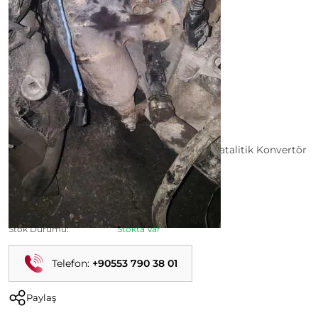
Linea 1.4 Katalizör - inea 1.4 Egzoz - Linea Katalitik Konvertör
Ürün Kodu:
Kategori:
Linea Çıkma Parça
Durumu:
İkinci El
Stok Durumu:
Stokta Var
Telefon:
+90553 790 38 01
Paylaş