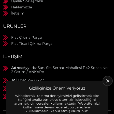
Üyelik Sözleşmesi
Hakkımızda
İletişim
ÜRÜNLER
Fiat Çıkma Parça
Fiat Ticari Çıkma Parça
İLETIŞIM
Adres
:Ayyıldız San. Sit. Serhat Mahallesi 1142 Sokak No:
2 Ostim / ANKARA
Tel
: 0312 354 86 27
GSM
: 0506 369 50 55
Gizliliğinize Önem Veriyoruz
Web sitemiz, tarama deneyiminizi geliştirmek, site
GSM
: 0553 790 38 01
trafiğini analiz etmek ve sitemizin işlevselliğini
artırmak için çerezler kullanmaktadır. Web sitemizi
kullanmaya devam ederek, bu çerezlerin
kullanılmasını kabul etmiş olursunuz.