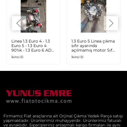
Linea 1.3 Euro 4 - 1.3
1.3 Euro 5 Linea çıkma
Euro 5 - 1.3 Euro 4
sıfır ayarında
90'lık - 1.3 Euro 6 AD
açılmamış motor Sıfır
Plus 1.6 Multijet - 1.9
ayarında
İkinci El
İkinci El
JTD Orijinal Turbo
Firmamız Fiat araçlarına ait Orjinal Çıkma Yedek Parça satışı
yapmaktadır. Ürünlerimiz muhayyerdir. Ürünlerimiz faturalı
ve evraklıdır. Siparişleriniz anlaşmalı kargo firmaları ile aynı