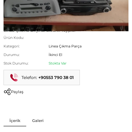
Linea Çıkma Orijinal Ekranlı Teypler
Ürün Kodu:
Kategori:
Linea Çıkma Parça
Durumu:
İkinci El
Stok Durumu:
Stokta Var
Telefon:
+90553 790 38 01
Paylaş
İçerik
Galeri