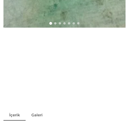
Telefon:
+90553 790 38 01
Paylaş
İçerik
Galeri