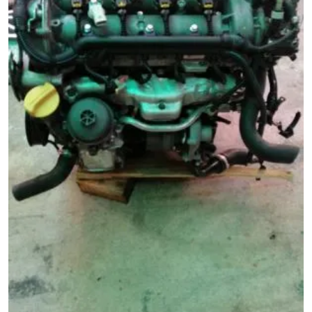
Palio 1.3 75 E4 Sıfır Ayarında Çıkma Motor
Ürün Kodu:
Kategori:
Palio Çıkma Parça
Durumu:
İkinci El
Stok Durumu:
Stokta Var