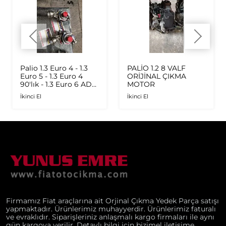
Palio 1.3 Euro 4 - 1.3
PALİO 1.2 8 VALF
Euro 5 - 1.3 Euro 4
ORİJİNAL ÇIKMA
90'lık - 1.3 Euro 6 AD
MOTOR
Plus 1.6 Multijet - 1.9
İkinci El
İkinci El
JTD Orijinal Turbo
Firmamız Fiat araçlarına ait Orjinal Çıkma Yedek Parça satışı
yapmaktadır. Ürünlerimiz muhayyerdir. Ürünlerimiz faturalı
ve evraklıdır. Siparişleriniz anlaşmalı kargo firmaları ile aynı
gün kargoya verilir. Detaylı bilgi için bizimel iletişime