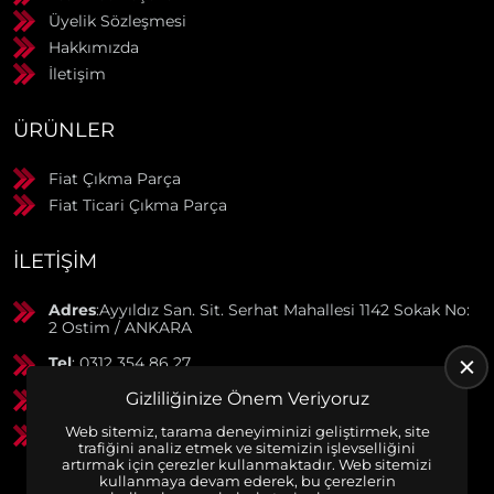
Üyelik Sözleşmesi
Hakkımızda
İletişim
ÜRÜNLER
Fiat Çıkma Parça
Fiat Ticari Çıkma Parça
İLETIŞIM
Adres
:Ayyıldız San. Sit. Serhat Mahallesi 1142 Sokak No:
2 Ostim / ANKARA
Tel
: 0312 354 86 27
GSM
: 0506 369 50 55
Gizliliğinize Önem Veriyoruz
Web sitemiz, tarama deneyiminizi geliştirmek, site
GSM
: 0553 790 38 01
trafiğini analiz etmek ve sitemizin işlevselliğini
artırmak için çerezler kullanmaktadır. Web sitemizi
kullanmaya devam ederek, bu çerezlerin