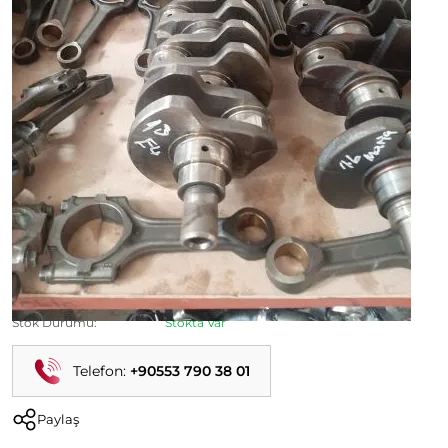
Palio 1.3 E4 Çıkma Orijinal Krank
Ürün Kodu:
Kategori:
Palio Çıkma Parça
Durumu:
İkinci El
Stok Durumu:
Stokta Var
Telefon:
+90553 790 38 01
Paylaş