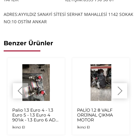
ADRES:AYYILDIZ SANAYİ SİTESİ SERHAT MAHALLESİ 1142 SOKAK
NO:10 OSTİM ANKAR
Benzer Ürünler
Palio 1.3 Euro 4 - 1.3
PALİO 1.2 8 VALF
Euro 5 - 1.3 Euro 4
ORİJİNAL ÇIKMA
90'lık - 1.3 Euro 6 AD
MOTOR
Plus 1.6 Multijet - 1.9
İkinci El
İkinci El
JTD Orijinal Turbo