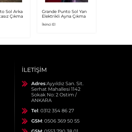
to Sol Arka
Grande Punto Sol Yan
Punto Evo 
tasız Çıkma
Elektrikli Ayna Çıkma
Kapağı Kırm
Çıkma
İkinci El
İkinci El
İLETIŞIM
Adres
:Ayyıldız San. Sit.
Serhat Mahallesi 1142
Sokak No: 2 Ostim /
ANKARA
Tel
: 0312 354 86 27
GSM
: 0506 369 50 55
GSM
: 0553 790 38 01