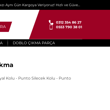
ınızı Aynı Gün Kargoya Veriyoruz! Hızlı ve Güvenli
Teslimat İçin Buradayız!"
0312 354 86 27
RA
0553 790 38 01
ÇA
DOBLO ÇIKMA PARÇA
Çıkma
yal Kolu - Punto Silecek Kolu - Punto