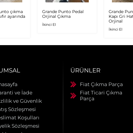
Punto çıkma
Grande Punto Pedal
Grande Pun
ıfır ayarında
Orjinal Çıkma
Kapı Gri Ha
Orjinal
İkinci El
İkinci El
UMSAL
ÜRÜNLER
nasayfa
Fiat Çıkma Parça
aranti ve İade
Fiat Ticari Çıkma
Parça
zlilik ve Güvenlik
atış Sözleşmesi
slimat Koşulları
yelik Sözleşmesi