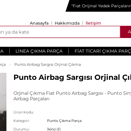
"Fiat Orijinal Yedek Parçalar
Anasayfa
Hakkımızda
İletişim
A
ÇA
LINEA ÇIKMA PARÇA
FIAT TICARI ÇIKMA PAR
rça
Punto Airbag Sargısı Orjinal Çıkma
Punto Airbag Sargısı Orjinal 
Orjinal Çıkma Fiat Punto Airbag Sargısı - Punto Sin
Airbag Parçaları
Ürün Kodu:
Kategori:
Punto Çıkma Parça
Durumu:
İkinci El