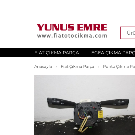
FIAT ÇIKMA PARÇA
EGEA ÇIKMA PAR
Anasayfa
Fiat Çıkma Parça
Punto Çıkma Pa