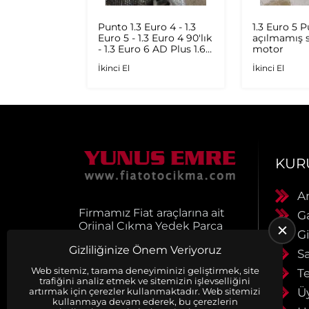
Şöför
Punto 1.3 Euro 4 - 1.3
1.3 Euro 5 
jinal Çıkma
Euro 5 - 1.3 Euro 4 90'lık
açılmamış s
- 1.3 Euro 6 AD Plus 1.6
motor
Multijet - 1.9 JTD
İkinci El
İkinci El
Orijinal Turbo
KUR
A
Firmamız Fiat araçlarına ait
G
Orjinal Çıkma Yedek Parça
Gi
satışı yapmaktadır.
Gizliliğinize Önem Veriyoruz
Ürünlerimiz muhayyerdir.
S
Ürünlerimiz faturalı ve
Web sitemiz, tarama deneyiminizi geliştirmek, site
Te
evraklıdır. Siparişleriniz
trafiğini analiz etmek ve sitemizin işlevselliğini
anlaşmalı kargo firmaları ile
Ü
artırmak için çerezler kullanmaktadır. Web sitemizi
kullanmaya devam ederek, bu çerezlerin
aynı gün kargoya verilir.