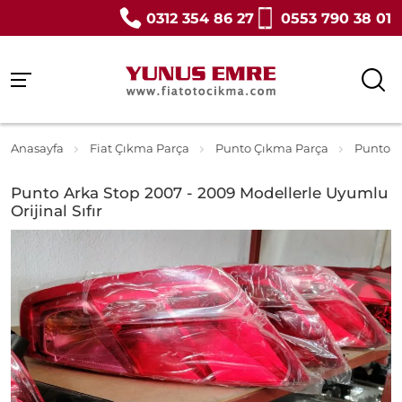
0312 354 86 27
0553 790 38 01
Anasayfa
Fiat Çıkma Parça
Punto Çıkma Parça
Punto Ar
Punto Arka Stop 2007 - 2009 Modellerle Uyumlu
Orijinal Sıfır