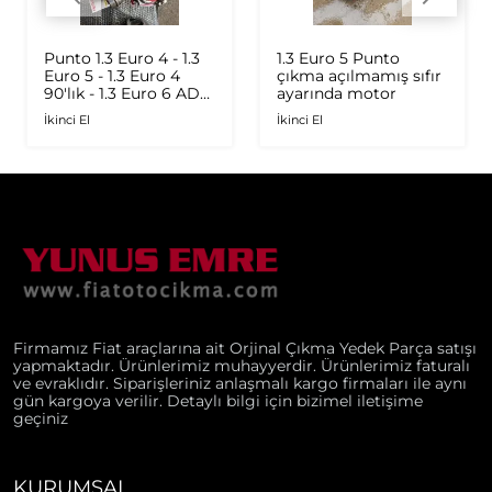
Punto 1.3 Euro 4 - 1.3
1.3 Euro 5 Punto
Euro 5 - 1.3 Euro 4
çıkma açılmamış sıfır
90'lık - 1.3 Euro 6 AD
ayarında motor
Plus 1.6 Multijet - 1.9
İkinci El
İkinci El
JTD Orijinal Turbo
Firmamız Fiat araçlarına ait Orjinal Çıkma Yedek Parça satışı
yapmaktadır. Ürünlerimiz muhayyerdir. Ürünlerimiz faturalı
ve evraklıdır. Siparişleriniz anlaşmalı kargo firmaları ile aynı
gün kargoya verilir. Detaylı bilgi için bizimel iletişime
geçiniz
KURUMSAL