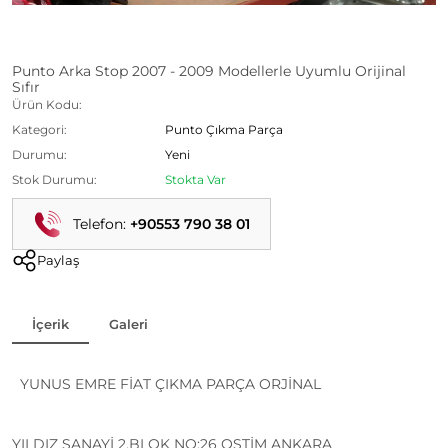
Punto Arka Stop 2007 - 2009 Modellerle Uyumlu Orijinal
Sıfır
Ürün Kodu:
Kategori:
Punto Çıkma Parça
Durumu:
Yeni
Stok Durumu:
Stokta Var
Telefon:
+90553 790 38 01
Paylaş
İçerik
Galeri
YUNUS EMRE FİAT ÇIKMA PARÇA ORJİNAL
YILDIZ SANAYİ 2.BLOK NO:26 OSTİM ANKARA