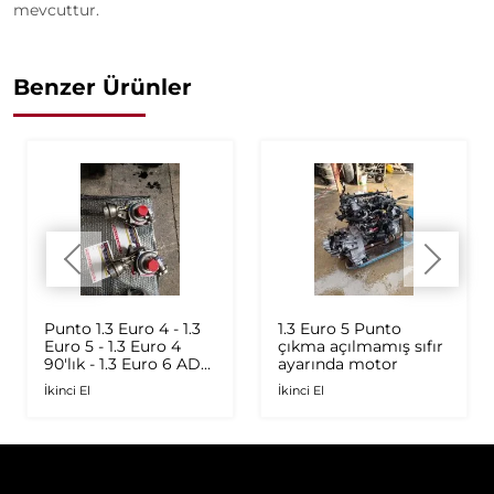
mevcuttur.
Benzer Ürünler
Punto 1.3 Euro 4 - 1.3
1.3 Euro 5 Punto
Euro 5 - 1.3 Euro 4
çıkma açılmamış sıfır
90'lık - 1.3 Euro 6 AD
ayarında motor
Plus 1.6 Multijet - 1.9
İkinci El
İkinci El
JTD Orijinal Turbo