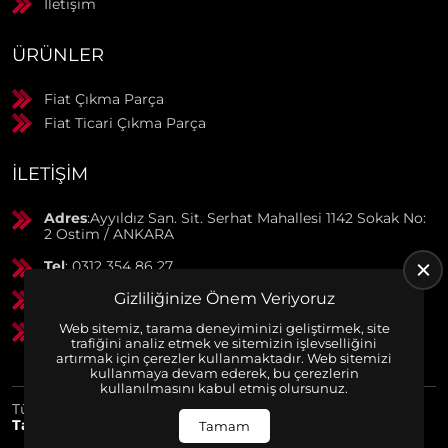
İletişim
ÜRÜNLER
Fiat Çıkma Parça
Fiat Ticari Çıkma Parça
İLETIŞIM
Adres
:Ayyıldız San. Sit. Serhat Mahallesi 1142 Sokak No:
2 Ostim / ANKARA
Tel
: 0312 354 86 27
Gizliliğinize Önem Veriyoruz
GSM
: 0506 369 50 55
Web sitemiz, tarama deneyiminizi geliştirmek, site
GSM
: 0553 790 38 01
trafiğini analiz etmek ve sitemizin işlevselliğini
artırmak için çerezler kullanmaktadır. Web sitemizi
kullanmaya devam ederek, bu çerezlerin
kullanılmasını kabul etmiş olursunuz.
Tüm Hakları Saklıdır. | Bu site Us Yazılım
Kurumsal Web
Tasarım
ve
E-Ticaret
Paketleri ile Hazırlanmıştır. © 2025
Tamam