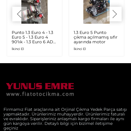
Punto 1.3 Euro 4 - 1.3
1.3 Euro 5 Punto
Euro 5 - 1.3 Euro 4
çıkma açılmamış sıfır
90'lık - 1.3 Euro 6 AD
ayarında motor
Plus 1.6 Multijet - 1.9
İkinci El
İkinci El
JTD Orijinal Turbo
Firmamız Fiat araçlarına ait Orjinal Çıkma Yedek Parça satışı
yapmaktadır. Ürünlerimiz muhayyerdir. Ürünlerimiz faturalı
ve evraklıdır. Siparişleriniz anlaşmalı kargo firmaları ile aynı
gün kargoya verilir. Detaylı bilgi için bizimel iletişime
geçiniz