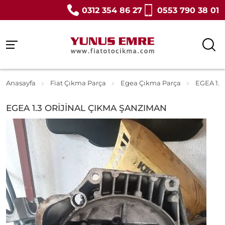
0312 354 86 27
0553 790 38 01
Anasayfa
Fiat Çıkma Parça
Egea Çıkma Parça
EGEA 1.
EGEA 1.3 ORİJİNAL ÇIKMA ŞANZIMAN