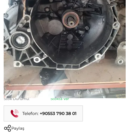
Egea 1.3 Orijinal Çıkma Şanzıman
Ürün Kodu:
Kategori:
Egea Çıkma Parça
Durumu:
İkinci El
Stok Durumu:
Stokta Var
Telefon:
+90553 790 38 01
Paylaş