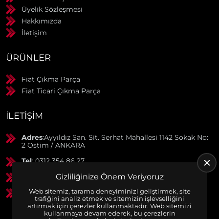
Üyelik Sözleşmesi
Hakkımızda
İletişim
ÜRÜNLER
Fiat Çıkma Parça
Fiat Ticari Çıkma Parça
İLETIŞIM
Adres
:Ayyıldız San. Sit. Serhat Mahallesi 1142 Sokak No:
2 Ostim / ANKARA
Tel
: 0312 354 86 27
GSM
: 0506 369 50 55
Gizliliğinize Önem Veriyoruz
Web sitemiz, tarama deneyiminizi geliştirmek, site
GSM
: 0553 790 38 01
trafiğini analiz etmek ve sitemizin işlevselliğini
artırmak için çerezler kullanmaktadır. Web sitemizi
kullanmaya devam ederek, bu çerezlerin