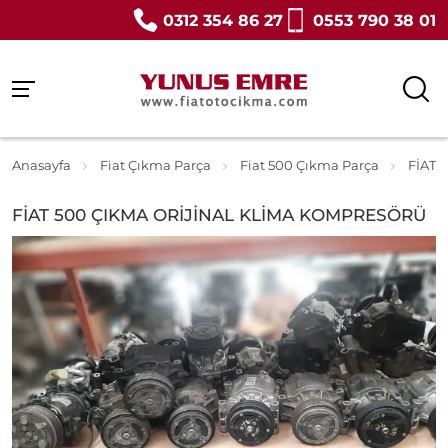
0312 354 86 27
0553 790 38 01
Anasayfa
Fiat Çıkma Parça
Fiat 500 Çıkma Parça
FİAT 
FİAT 500 ÇIKMA ORİJİNAL KLİMA KOMPRESÖRÜ