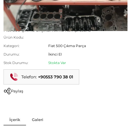
Fiat 500 Çıkma Orijinal Klima Kompresörü
Ürün Kodu:
Kategori:
Fiat 500 Çıkma Parça
Durumu:
İkinci El
Stok Durumu:
Stokta Var
Telefon:
+90553 790 38 01
Paylaş
İçerik
Galeri