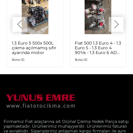
1.3 Euro 5 500x 500L
Fiat 500 1.3 Euro 4 - 1.3
çıkma açılmamış sıfır
Euro 5 - 1.3 Euro 4
ayarında motor
90'lık - 1.3 Euro 6 AD
Plus 1.6 Multijet - 1.9
İkinci El
İkinci El
JTD Orijinal Turbo
Firmamız Fiat araçlarına ait Orjinal Çıkma Yedek Parça satışı
yapmaktadır. Ürünlerimiz muhayyerdir. Ürünlerimiz faturalı
ve evraklıdır. Siparişleriniz anlaşmalı kargo firmaları ile aynı