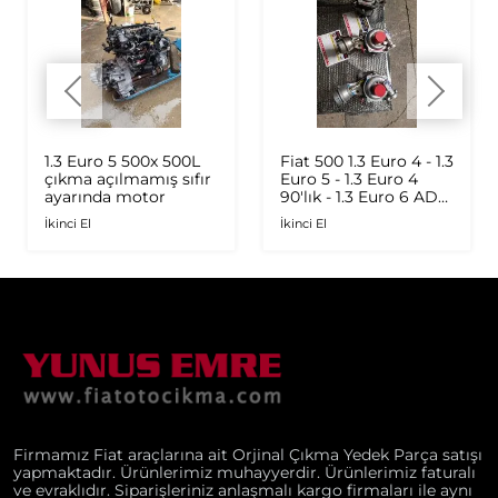
1.3 Euro 5 500x 500L
Fiat 500 1.3 Euro 4 - 1.3
çıkma açılmamış sıfır
Euro 5 - 1.3 Euro 4
ayarında motor
90'lık - 1.3 Euro 6 AD
Plus 1.6 Multijet - 1.9
İkinci El
İkinci El
JTD Orijinal Turbo
Firmamız Fiat araçlarına ait Orjinal Çıkma Yedek Parça satışı
yapmaktadır. Ürünlerimiz muhayyerdir. Ürünlerimiz faturalı
ve evraklıdır. Siparişleriniz anlaşmalı kargo firmaları ile aynı