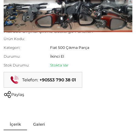
Fiat 500 Orijinal Çıkma Gösterge Panelleri
Ürün Kodu:
Kategori:
Fiat 500 Çıkma Parça
Durumu:
İkinci El
Stok Durumu:
Stokta Var
Telefon:
+90553 790 38 01
Paylaş
İçerik
Galeri