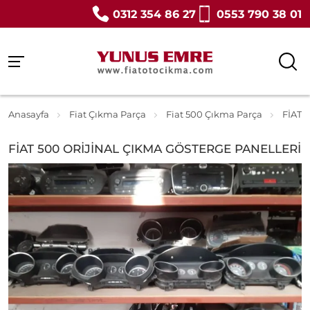
0312 354 86 27
0553 790 38 01
Anasayfa
Fiat Çıkma Parça
Fiat 500 Çıkma Parça
FİAT 
FİAT 500 ORİJİNAL ÇIKMA GÖSTERGE PANELLERİ